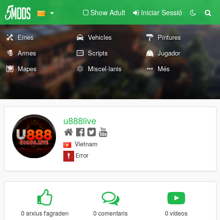
Show Adult
Iniciar Sessió
Eines
Vehicles
Pintures
Armes
Scripts
Jugador
Mapes
Miscel·lanis
Més
u888live
Vietnam
0 arxius t'agraden
0 comentaris
0 vídeos