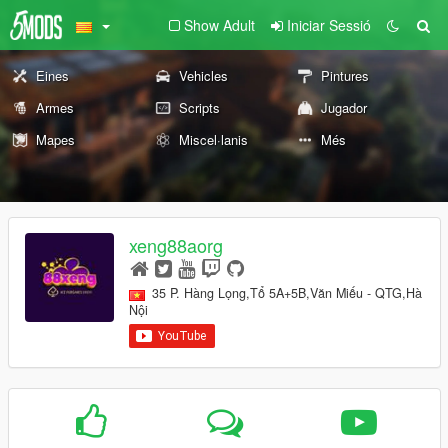
Show Adult
Iniciar Sessió
Eines
Vehicles
Pintures
Armes
Scripts
Jugador
Mapes
Miscel·lanis
Més
xeng88aorg
35 P. Hàng Lọng,Tổ 5A+5B,Văn Miếu - QTG,Hà
Nội