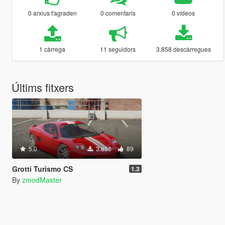
0 arxius t'agraden
0 comentaris
0 vídeos
1 càrrega
11 seguidors
3.858 descàrregues
Últims fitxers
5.0
3.858
89
Grotti Turismo CS
1.3
By
zmodMaster