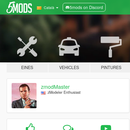
5mods on Discord
Català
EINES
VEHICLES
PINTURES
zmodMaster
zModeler Enthusiast