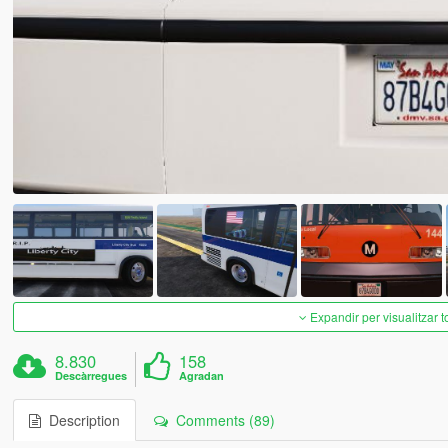
Expandir per visualitzar t
8.830
158
Descàrregues
Agradan
Description
Comments (89)