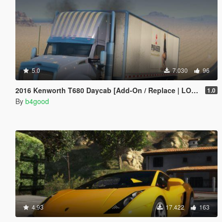
5.0
7.030
96
2016 Kenworth T680 Daycab [Add-On / Replace | LODs | Template]
1.0
By
b4good
4.93
17.422
163