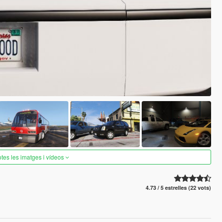
otes les imatges i vídeos
4.73 / 5 estrelles (22 vots)