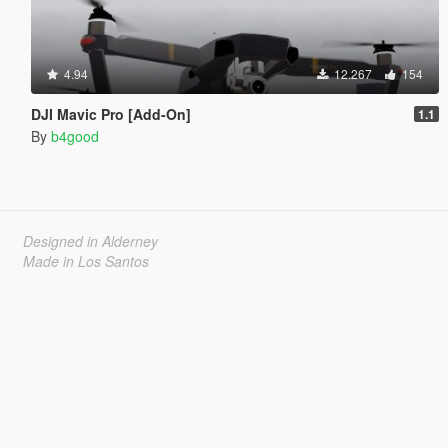
4.94
12.267
154
DJI Mavic Pro [Add-On]
1.1
By
b4good
Designed in Alderney
Made in Los Santos