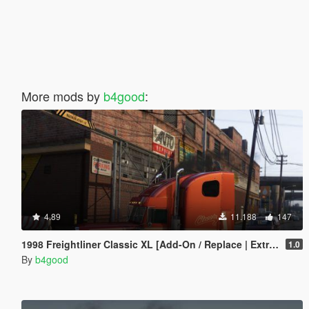
More mods by
b4good
:
4.89
11.188
147
1998 Freightliner Classic XL [Add-On / Replace | Extras | Template]
1.0
By
b4good