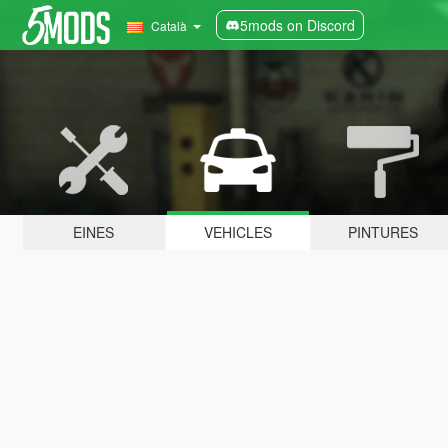
5mods on Discord
Català
EINES
VEHICLES
PINTURES