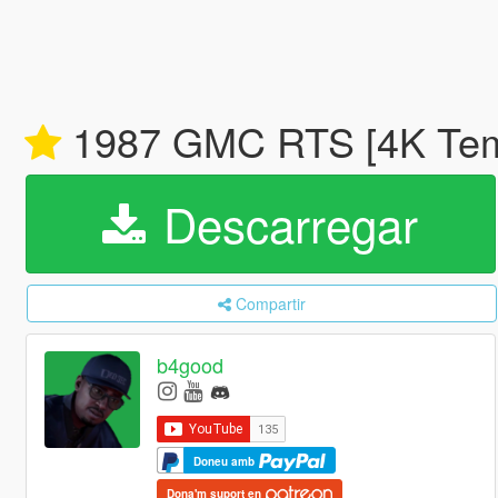
1987 GMC RTS [4K Temp
Descarregar
Compartir
b4good
Doneu amb
Dona'm suport en