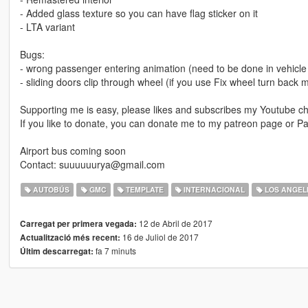
- Added glass texture so you can have flag sticker on it
- LTA variant
Bugs:
- wrong passenger entering animation (need to be done in vehicle l
- sliding doors clip through wheel (if you use Fix wheel turn back 
Supporting me is easy, please likes and subscribes my Youtube ch
If you like to donate, you can donate me to my patreon page or Pa
Airport bus coming soon
Contact: suuuuuurya@gmail.com
AUTOBÚS
GMC
TEMPLATE
INTERNACIONAL
LOS ANGEL
12 de Abril de 2017
Carregat per primera vegada:
16 de Juliol de 2017
Actualització més recent:
fa 7 minuts
Últim descarregat: