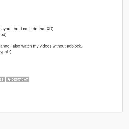
ayout, but I can't do that XD)
mod)
annel, also watch my videos without adblock.
ypal :)
ES
DESTACAT