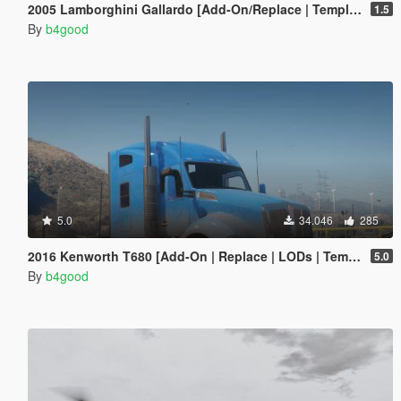
2005 Lamborghini Gallardo [Add-On/Replace | Template | Tuning | LODs]
1.5
By
b4good
5.0
34.046
285
2016 Kenworth T680 [Add-On | Replace | LODs | Template]
5.0
By
b4good