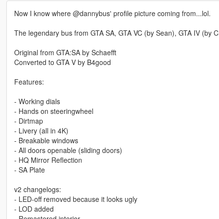
Now I know where @dannybus' profile picture coming from...lol.
The legendary bus from GTA SA, GTA VC (by Sean), GTA IV (by Chas
Original from GTA:SA by Schaefft
Converted to GTA V by B4good
Features:
- Working dials
- Hands on steeringwheel
- Dirtmap
- Livery (all in 4K)
- Breakable windows
- All doors openable (sliding doors)
- HQ Mirror Reflection
- SA Plate
v2 changelogs:
- LED-off removed because it looks ugly
- LOD added
- Remastered interior