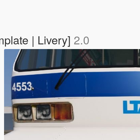
late | Livery]
2.0