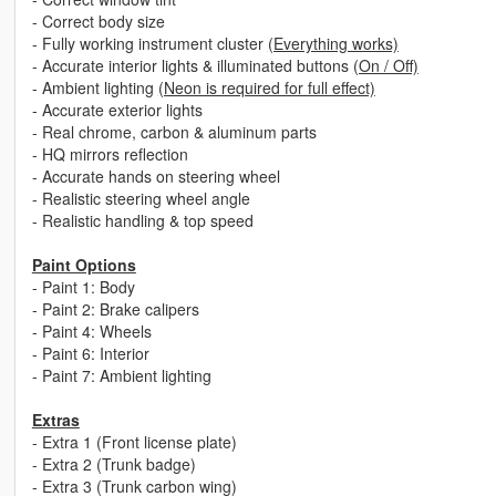
- Correct body size
- Fully working instrument cluster
(Everything works)
- Accurate interior lights & illuminated buttons
(On / Off)
- Ambient lighting
(Neon is required for full effect)
- Accurate exterior lights
- Real chrome, carbon & aluminum parts
- HQ mirrors reflection
- Accurate hands on steering wheel
- Realistic steering wheel angle
- Realistic handling & top speed
Paint Options
- Paint 1: Body
- Paint 2: Brake calipers
- Paint 4: Wheels
- Paint 6: Interior
- Paint 7: Ambient lighting
Extras
- Extra 1 (Front license plate)
- Extra 2 (Trunk badge)
- Extra 3 (Trunk carbon wing)