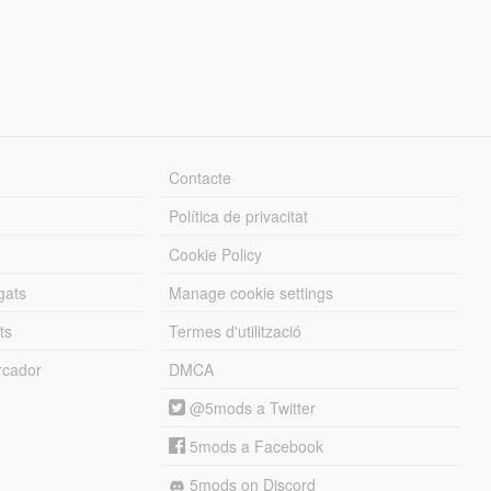
Contacte
Política de privacitat
Cookie Policy
gats
Manage cookie settings
ts
Termes d'utilització
cador
DMCA
@5mods a Twitter
5mods a Facebook
5mods on Discord