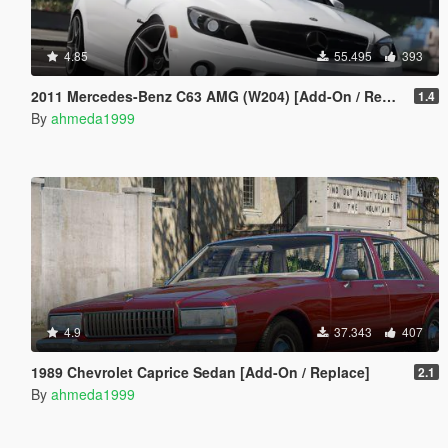
4.85
55.495
393
2011 Mercedes-Benz C63 AMG (W204) [Add-On / Replace | Tuning]
1.4
By
ahmeda1999
4.9
37.343
407
1989 Chevrolet Caprice Sedan [Add-On / Replace]
2.1
By
ahmeda1999