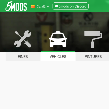
5mods on Discord
Català
EINES
VEHICLES
PINTURES