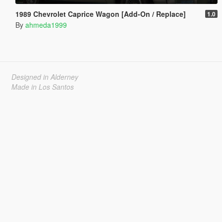
1989 Chevrolet Caprice Wagon [Add-On / Replace]
1.0
By
ahmeda1999
Designed in Alderney
Made in Los Santos