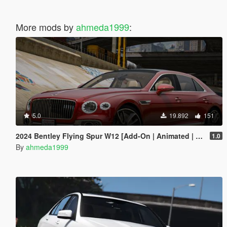
More mods by
ahmeda1999
:
5.0
19.892
151
2024 Bentley Flying Spur W12 [Add-On | Animated | Tuning]
1.0
By
ahmeda1999