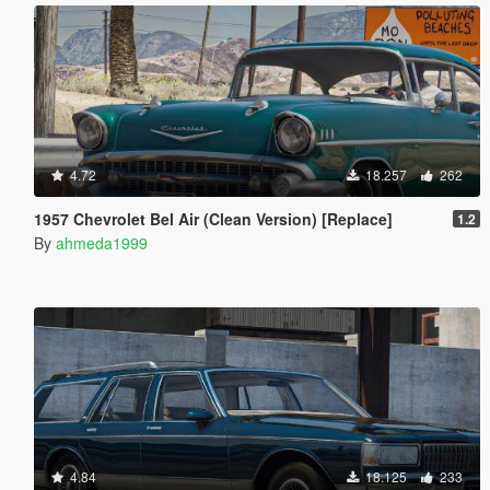
4.72
18.257
262
1957 Chevrolet Bel Air (Clean Version) [Replace]
1.2
By
ahmeda1999
4.84
18.125
233