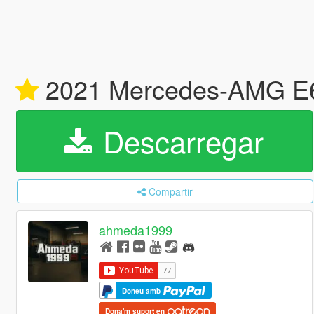
2021 Mercedes-AMG E63
Descarregar
Compartir
ahmeda1999
Doneu amb
Dona'm suport en