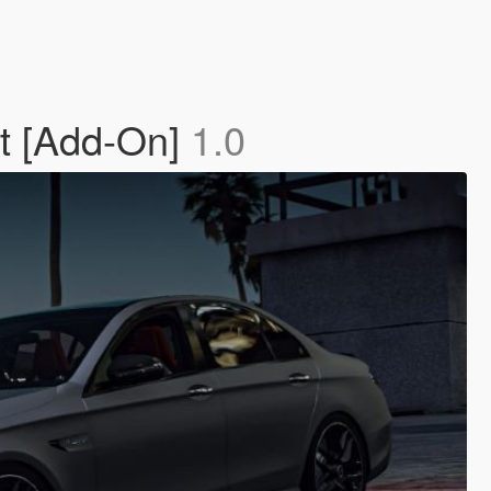
t [Add-On]
1.0