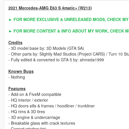
2021 Mercedes-AMG E63 S 4matic+ (W213)
► FOR MORE EXCLUSIVE & UNRELEASED MODS, CHECK MY
► FOR MORE CONTENT & INFO ABOUT MY WORK, CHECK M
Credits
- 3D model base by: 3D Models (GTA SA)
- Other parts by: Slightly Mad Studios (Project CARS) / Turn 10 
- Fully edited & converted to GTA 5 by: ahmeda1999
Known Bugs
- Nothing
Features
- Add-on & FiveM compatible
- HQ interior / exterior
- HQ doors sills & frames / hoodliner / trunkliner
- HQ rims & 3D tires
- 3D engine & undercarriage
- Breakable glass with crack textures
- Correct window tint