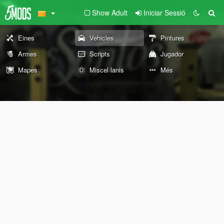
Show Adult
Iniciar Sessió
Eines
Vehicles
Pintures
Armes
Scripts
Jugador
Mapes
Miscel·lanis
Més