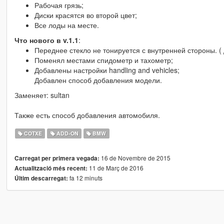
Рабочая грязь;
Диски красятся во второй цвет;
Все лоды на месте.
Что нового в v.1.1
:
Переднее стекло не тонируется с внутренней стороны. ( 
Поменял местами спидометр и тахометр;
Добавлены настройки handling and vehicles;
Добавлен способ добавления модели.
Заменяет: sultan
Также есть способ добавления автомобиля.
COTXE
ADD-ON
BMW
16 de Novembre de 2015
Carregat per primera vegada:
11 de Març de 2016
Actualització més recent:
fa 12 minuts
Últim descarregat: