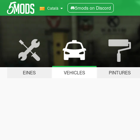
5mods on Discord
Català
EINES
VEHICLES
PINTURES