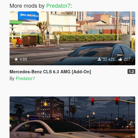
More mods by
Predator7
:
4.89
32.423
227
Mercedes-Benz CLS 6.3 AMG [Add-On]
1.2
By
Predator7