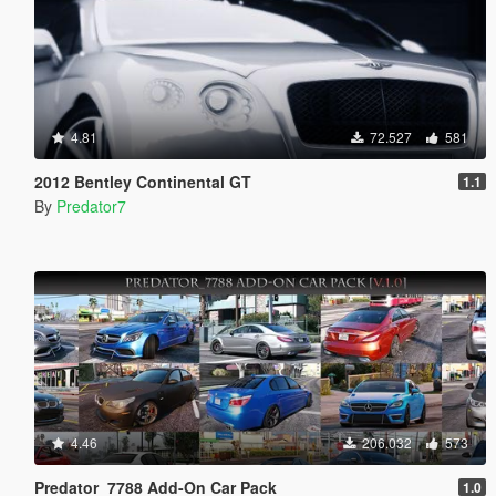
4.81
72.527
581
2012 Bentley Continental GT
1.1
By
Predator7
4.46
206.032
573
Predator_7788 Add-On Car Pack
1.0