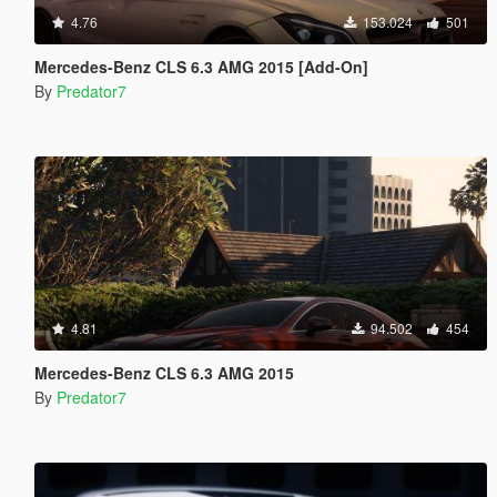
4.76
153.024
501
Mercedes-Benz CLS 6.3 AMG 2015 [Add-On]
By
Predator7
4.81
94.502
454
Mercedes-Benz CLS 6.3 AMG 2015
By
Predator7