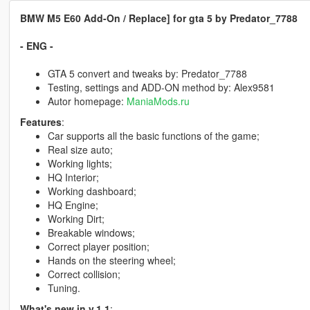
BMW M5 E60 Add-On / Replace] for gta 5 by Predator_7788
- ENG -
GTA 5 convert and tweaks by: Predator_7788
Testing, settings and ADD-ON method by: Alex9581
Autor homepage:
ManiaMods.ru
Features
:
Car supports all the basic functions of the game;
Real size auto;
Working lights;
HQ Interior;
Working dashboard;
HQ Engine;
Working Dirt;
Breakable windows;
Correct player position;
Hands on the steering wheel;
Correct collision;
Tuning.
What's new in v.1.1
: