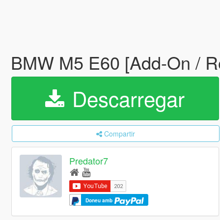
BMW M5 E60 [Add-On / R
Descarregar
Compartir
Predator7
Doneu amb