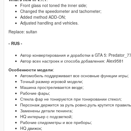
Front glass not toned the inner side;
Changed the speedometer and tachometer;
Added method ADD-ON;
Adjusted handling and vehicles.
Replace: sultan
- RUS -
Автор конвертирования и доработки в GTA 5: Predator_7
Автор всех настроек и способа добавления: Alex9581
Особенности модели
:
Автомобиль поддерживает все основные функции игры;
Точный размер игровой модели;
Машина простреливается везде;
Рабочие фары;
Стекла фар не тонируются при тонировании стекол;
Персонаж держится за руль ровно,руль крутится правильн
Заменены детали тюнинга;
HQ интерьер с подсветкой;
Рабочие спидометры и все приборы;
HQ движок;