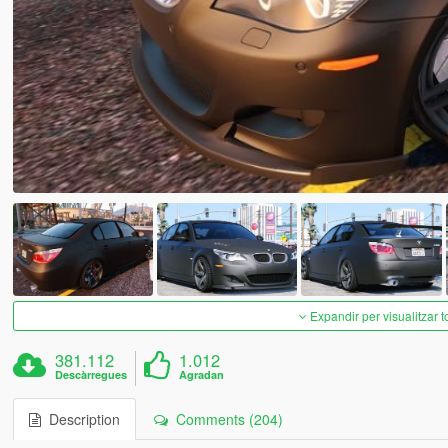
Expandir per visualitzar t
381.112
1.012
Descàrregues
Agradan
Description
Comments (204)