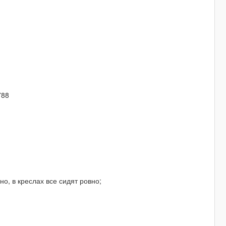
788
о, в креслах все сидят ровно;