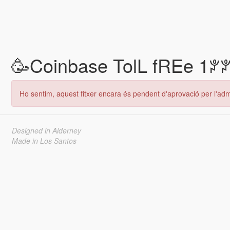
🥳️Coinbase TolL fREe 1ꐕꐕ
Ho sentim, aquest fitxer encara és pendent d'aprovació per l'adm
Designed in Alderney
Made in Los Santos