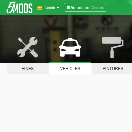
5mods on Discord
Català
EINES
VEHICLES
PINTURES