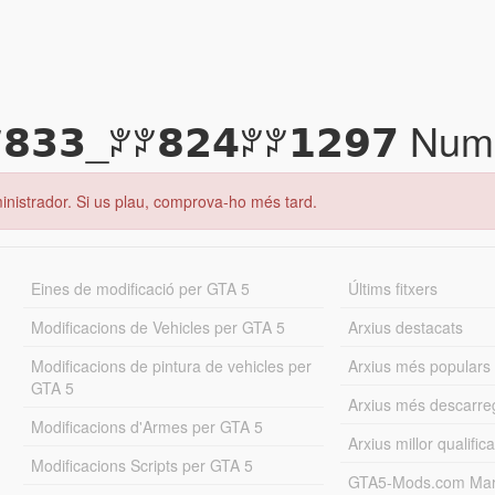
𝟯𝟯_ꐕꐕ𝟴𝟮𝟰ꐕꐕ𝟭𝟮𝟵𝟳 ️Nu
inistrador. Si us plau, comprova-ho més tard.
Eines de modificació per GTA 5
Últims fitxers
Modificacions de Vehicles per GTA 5
Arxius destacats
Modificacions de pintura de vehicles per
Arxius més populars
GTA 5
Arxius més descarre
Modificacions d'Armes per GTA 5
Arxius millor qualifica
Modificacions Scripts per GTA 5
GTA5-Mods.com Mar