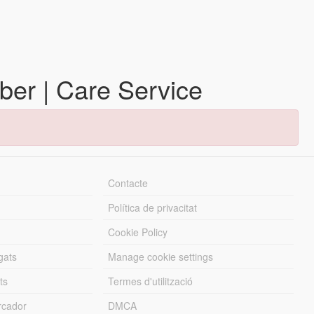
mber | Care Service
Contacte
Política de privacitat
Cookie Policy
gats
Manage cookie settings
ts
Termes d'utilització
cador
DMCA