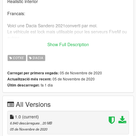
Realistic interior
Francais:
Voici une Dacia Sandero 2021converti par moi.
Le véhicule est lock mais utilisable pour les serveurs FiveM ou
autres .
Show Full Description
"GTA V / mods / update / x64 / dlcpacks / patchday3ng / dlc.rpf
/ x64 / niveaux / gta5 / vehicle.rpf"
COTXE
DACIA
Rétroviseur réaliste
05 de Novembre de 2020
Carregat per primera vegada:
Intérieur réaliste
05 de Novembre de 2020
Actualització més recent:
fa 1 dia
Últim descarregat:
Crédits:
Modèle 3D: Fisherman "https://www.cgtrader.com/3d-
models/car/standard/dacia-sandero-2021-bb8c884c-dbc6-
All Versions
48c6-b84e-6db31d42d1eb"
Conversion 3D : Victor
Discord: Victor. # 0200
1.0
(current)
6.840 descàrregues
, 20 MB
05 de Novembre de 2020