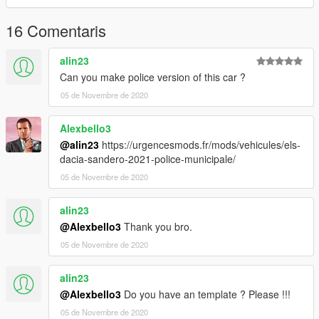
16 Comentaris
alin23
Can you make police version of this car ?
05 de Novembre de 2020
Alexbello3
@alin23
https://urgencesmods.fr/mods/vehicules/els-
dacia-sandero-2021-police-municipale/
05 de Novembre de 2020
alin23
@Alexbello3
Thank you bro.
05 de Novembre de 2020
alin23
@Alexbello3
Do you have an template ? Please !!!
05 de Novembre de 2020