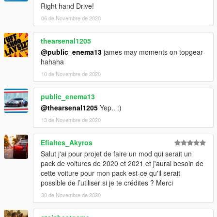
Right hand Drive!
06 de Novembre de 2020
thearsenal1205
@public_enema13
james may moments on topgear
hahaha
10 de Novembre de 2020
public_enema13
@thearsenal1205
Yep.. :)
13 de Novembre de 2020
Efialtes_Akyros
Salut j'ai pour projet de faire un mod qui serait un
pack de voitures de 2020 et 2021 et j'aurai besoin de
cette voiture pour mon pack est-ce qu'il serait
possible de l’utiliser si je te crédites ? Merci
30 de Novembre de 2020