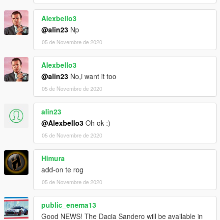
Alexbello3
@alin23
Np
05 de Novembre de 2020
Alexbello3
@alin23
No,i want it too
05 de Novembre de 2020
alin23
@Alexbello3
Oh ok :)
05 de Novembre de 2020
Himura
add-on te rog
05 de Novembre de 2020
public_enema13
Good NEWS! The Dacia Sandero will be available in