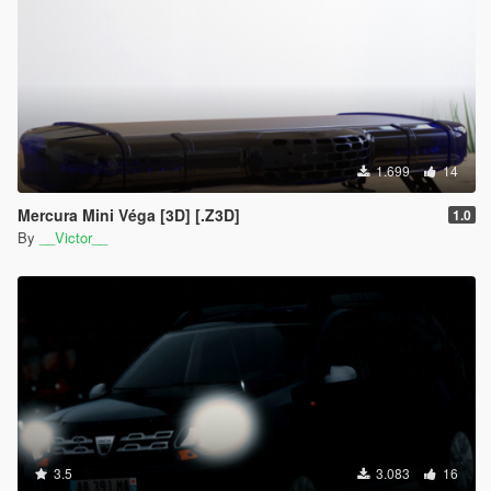
1.699
14
Mercura Mini Véga [3D] [.Z3D]
1.0
By
__Victor__
3.5
3.083
16