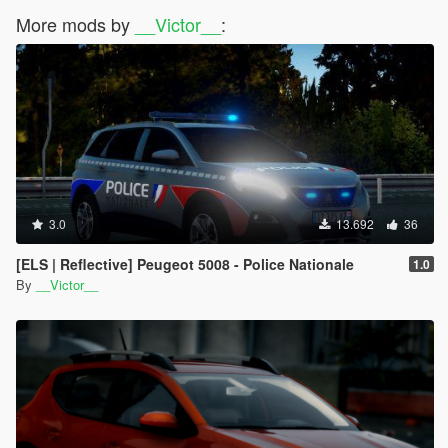
More mods by
__Victor__
:
3.0
13.692
36
[ELS | Reflective] Peugeot 5008 - Police Nationale
1.0
By
__Victor__