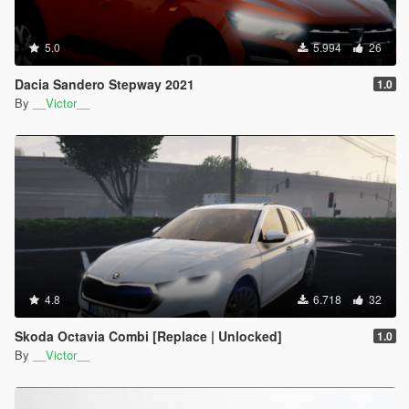
5.0
5.994
26
Dacia Sandero Stepway 2021
1.0
By
__Victor__
4.8
6.718
32
Skoda Octavia Combi [Replace | Unlocked]
1.0
By
__Victor__