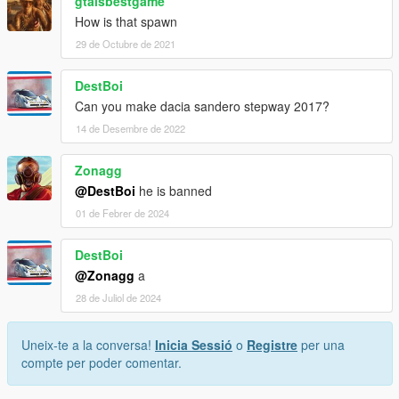
gtaisbestgame
How is that spawn
29 de Octubre de 2021
DestBoi
Can you make dacia sandero stepway 2017?
14 de Desembre de 2022
Zonagg
@DestBoi
he is banned
01 de Febrer de 2024
DestBoi
@Zonagg
a
28 de Juliol de 2024
Uneix-te a la conversa!
Inicia Sessió
o
Registre
per una
compte per poder comentar.