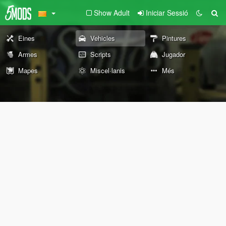
Show Adult
Iniciar Sessió
Eines
Vehicles
Pintures
Armes
Scripts
Jugador
Mapes
Miscel·lanis
Més