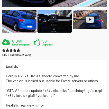
6.840
38
Descàrregues
Agradan
5.0 / 5 estrelles (2 vots)
English:
Here is a 2021 Dacia Sandero converted by me.
The vehicle is locked but usable for FiveM servers or others.
"GTA V / mods / update / x64 / dlcpacks / patchday3ng / dlc.rpf
/ x64 / levels / gta5 / vehicle.rpf"
Realistic rear view mirror