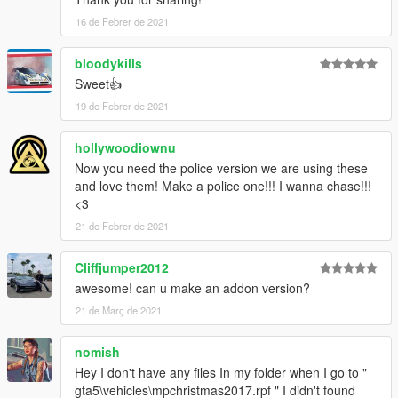
16 de Febrer de 2021
bloodykills
Sweet👍
19 de Febrer de 2021
hollywoodiownu
Now you need the police version we are using these
and love them! Make a police one!!! I wanna chase!!!
<3
21 de Febrer de 2021
Cliffjumper2012
awesome! can u make an addon version?
21 de Març de 2021
nomish
Hey I don't have any files In my folder when I go to "
gta5\vehicles\mpchristmas2017.rpf " I didn't found