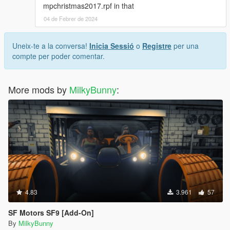
mpchristmas2017.rpf in that
04 de Febrer de 2024
Uneix-te a la conversa!
Inicia Sessió
o
Registre
per una
compte per poder comentar.
More mods by
MilkyBunny
:
4.83
3.961
57
SF Motors SF9 [Add-On]
By
MilkyBunny