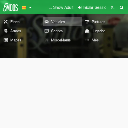
Show Adult
Iniciar Sessió
Eines
Vehicles
Pintures
Armes
Scripts
Jugador
Mapes
Miscel·lanis
Més