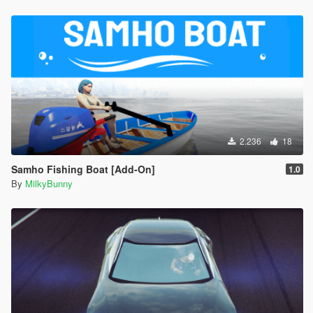
2.236
18
Samho Fishing Boat [Add-On]
1.0
By
MilkyBunny