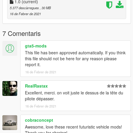
--------------------------------------------------
1.0
(current)
Credit:
5.377 descàrregues
, 30 MB
--------------------------------------------------
16 de Febrer de 2021
3D Concept by Doyoon Kim
Convert by Milkybunny
7 Comentaris
gta5-mods
This file has been approved automatically. If you think
this file should not be here for any reason please
report it.
16 de Febrer de 2021
RealRastax
Excellent, merci. on voit juste le dessus de la tête du
pilote dépasser.
16 de Febrer de 2021
cobraconcept
Awesome, love these recent futuristic vehicle mods!
Thank you for sharing!