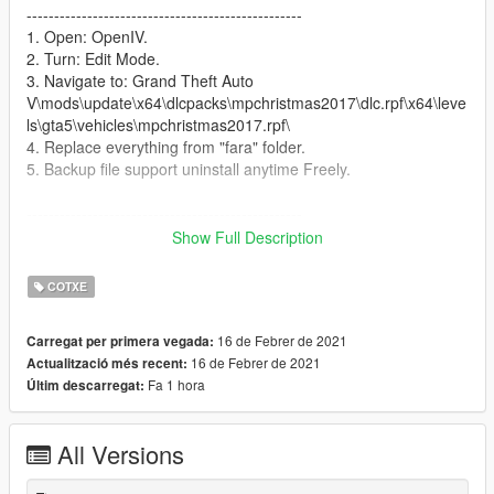
--------------------------------------------------
1. Open: OpenIV.
2. Turn: Edit Mode.
3. Navigate to: Grand Theft Auto
V\mods\update\x64\dlcpacks\mpchristmas2017\dlc.rpf\x64\leve
ls\gta5\vehicles\mpchristmas2017.rpf\
4. Replace everything from "fara" folder.
5. Backup file support uninstall anytime Freely.
--------------------------------------------------
How to Spawn:
Show Full Description
--------------------------------------------------
//Require Simple Trainer//
COTXE
Vehicle Spawining > Sports Classic > Imponte Deluxo
16 de Febrer de 2021
Carregat per primera vegada:
--------------------------------------------------
16 de Febrer de 2021
Actualització més recent:
How to Fly:
Fa 1 hora
Últim descarregat:
--------------------------------------------------
Press ' X ' to fly mod
"use Direction key numberpad 4,5,6,8 when fly mod"
All Versions
press again drive mod