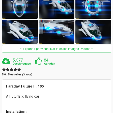
Expandir per visualitzar totes les imatges i vídeos
5.377
84
Descàrregues
Agradan
5.0 / 5 estrelles (3 vots)
Faraday Future FF105
A Futuristic flying car
--------------------------------------------------
Installation: