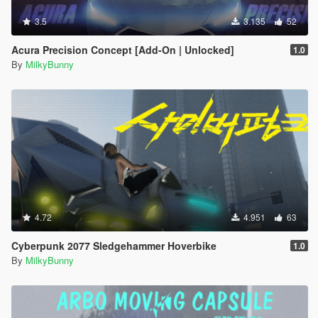
3.5
3.135
52
Acura Precision Concept [Add-On | Unlocked]
1.0
By
MilkyBunny
4.72
4.951
63
Cyberpunk 2077 Sledgehammer Hoverbike
1.0
By
MilkyBunny