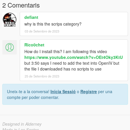
2 Comentaris
defiant
why is this the scrips category?
03 de Setembre de 2023
Rico0chet
How do I install this? I am following this video
https://www.youtube.com/watch?v=OEt4Oky3KtU
but 3:50 says I need to add the text into OpenIV but
the file I downloaded has no scripts to use
25 de Setembre de 2023
Uneix-te a la conversa!
Inicia Sessió
o
Registre
per una
compte per poder comentar.
Designed in Alderney
Made in Los Santos