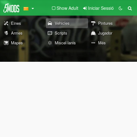
Show Adult
Iniciar Sessió
Eines
Vehicles
Pintures
Armes
Scripts
Jugador
Mapes
Miscel·lanis
Més