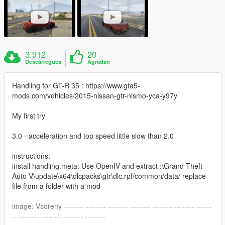
3.912
20
Descàrregues
Agradan
Handling for GT-R 35 : https://www.gta5-
mods.com/vehicles/2015-nissan-gtr-nismo-yca-y97y
My first try
3.0 - acceleration and top speed little slow than 2.0
instructions:
install handling.meta: Use OpenIV and extract :\Grand Theft
Auto V\update\x64\dlcpacks\gtr\dlc.rpf/common/data/ replace
file from a folder with a mod
image: Vsoreny -------- -------- -------- -------- -------- -------- ------
-- -------- -------- -------- --------