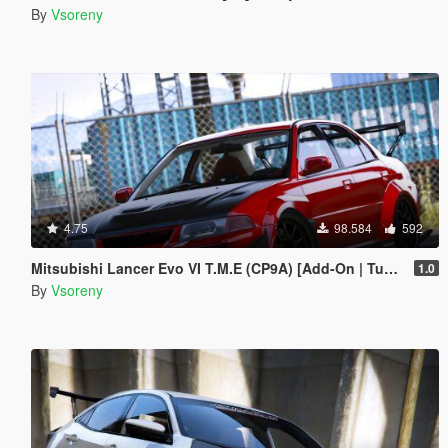
By
Vsoreny
4.75
98.584
592
Mitsubishi Lancer Evo VI T.M.E (CP9A) [Add-On | Tuning | GSR | Evo5 | Varis | Template]
1.0
By
Vsoreny