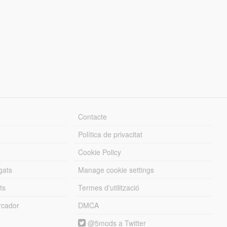
Contacte
Política de privacitat
Cookie Policy
gats
Manage cookie settings
ts
Termes d'utilització
cador
DMCA
@5mods a Twitter