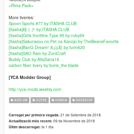
=Rims Pack=
More liveries:
Spoon Sports #77 by:ITASHA CLUB
[Itasha]桜ミク by:ITASHA CLUB
[Itasha]Girls frontline Type 95 by:ruby69
[Itasha]Sakurasou no Pet na Kanojo by:TheBeansFavorite
[Itasha]BanG Dream! 丸山彩 by:furin620
[Itasha]SAO Rain by:ZoniCraft
Buddy Club by:AfiqSana16
carbon fiber livery by:boris_the blade
[YCA Modder Group]
http://yca-mods.weebly.com
ADD-ON
COTXE
HONDA
DESTACAT
21 de Setembre de 2018
Carregat per primera vegada:
09 de Novembre de 2018
Actualització més recent:
fa 1 dia
Últim descarregat: