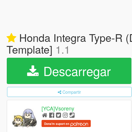
Honda Integra Type-R (D
Template]
1.1
Descarregar
Compartir
[YCA]Vsoreny
Dona'm suport en