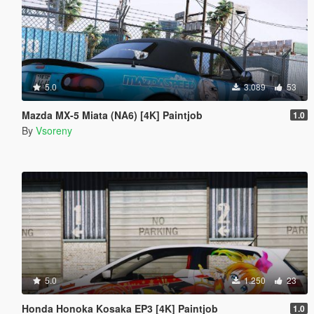
5.0
3.089
53
Mazda MX-5 Miata (NA6) [4K] Paintjob
1.0
By
Vsoreny
5.0
1.250
23
Honda Honoka Kosaka EP3 [4K] Paintjob
1.0