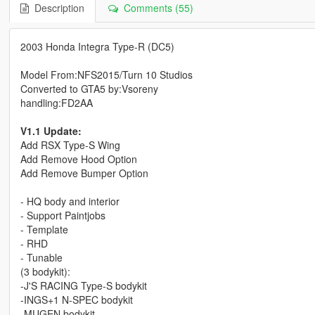
Description
Comments (55)
2003 Honda Integra Type-R (DC5)
Model From:NFS2015/Turn 10 Studios
Converted to GTA5 by:Vsoreny
handling:FD2AA
V1.1 Update:
Add RSX Type-S Wing
Add Remove Hood Option
Add Remove Bumper Option
- HQ body and interior
- Support Paintjobs
- Template
- RHD
- Tunable
(3 bodykit):
-J'S RACING Type-S bodykit
-INGS+1 N-SPEC bodykit
-MUGEN bodykit