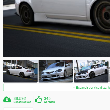
Expandir per visualitzar t
36.592
345
Descàrregues
Agradan