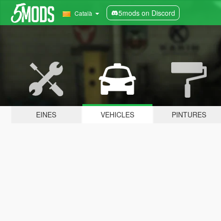
5mods on Discord
Català
EINES
VEHICLES
PINTURES