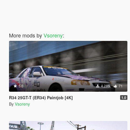
More mods by
Vsoreny
:
5.0
4.285
71
R34 25GT-T (ER34) Paintjob [4K]
1.0
By
Vsoreny