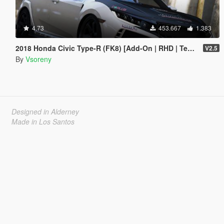
4.73
453.667
1.383
2018 Honda Civic Type-R (FK8) [Add-On | RHD | Template]
V2.5
By
Vsoreny
Designed in Alderney
Made in Los Santos