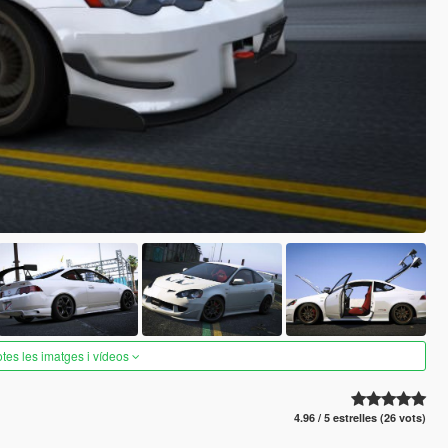
otes les imatges i vídeos
4.96 / 5 estrelles (26 vots)