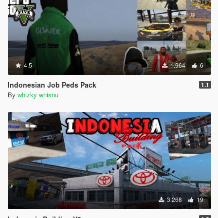
4.5
1.964
6
Indonesian Job Peds Pack
1.1
By
whizky whisnu
3.268
19