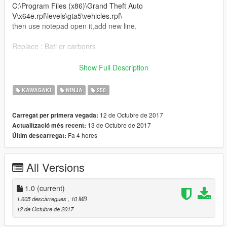
C:\Program Files (x86)\Grand Theft Auto
V\x64e.rpf\levels\gta5\vehicles.rpf\
then use notepad open it,add new line.
Replace : Bati or carbonrs
Save it and use OpenIV replace it.
Show Full Description
dont forget follow and subscribe
KAWASAKI
NINJA
250
instagram : https://goo.gl/5jFFCg
12 de Octubre de 2017
Carregat per primera vegada:
13 de Octubre de 2017
Actualització més recent:
youtube:https://goo.gl/6p71WH
Fa 4 hores
Últim descarregat:
facebook:https://goo.gl/gVtgoW
All Versions
thank for your suport..
1.0
(current)
1.605 descàrregues
, 10 MB
12 de Octubre de 2017