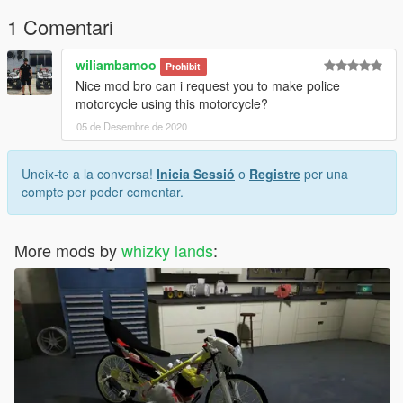
1 Comentari
wiliambamoo
Prohibit
Nice mod bro can i request you to make police
motorcycle using this motorcycle?
05 de Desembre de 2020
Uneix-te a la conversa!
Inicia Sessió
o
Registre
per una
compte per poder comentar.
More mods by
whizky lands
: