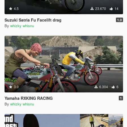
4.5
23.670
14
Suzuki Satria Fu Facelift drag
1.0
By
whizky whisnu
3.0
6.304
6
Yamaha RXKING RACING
1
By
whizky whisnu