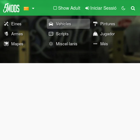
Show Adult
Iniciar Sessió
Eines
Vehicles
Pintures
Armes
Scripts
Jugador
Mapes
Miscel·lanis
Més