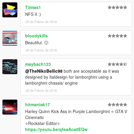
T3mas1
NFS II :)
28 de Febrer de 2018
bloodykills
Beautiful. 🙂
28 de Febrer de 2018
maybach123
@TheNikoBellic98
both are acceptable as it was
designed by Italdesign for lamborghini using a
lamborghini chassis/ engine
28 de Febrer de 2018
hitmaniak17
Harley Quinn Kick Ass in Purple Lamborghini ⭐ GTA V
Cinematic
⭐Rockstar Editor⭐
https://youtu.be/qfeaAca0EQw