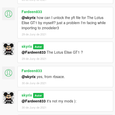
Fardeen833
@skyrix
how can I unlock the yft file for The Lotus
Elise GT1 by myself? just a problem I'm facing while
importing to zmodeler3
29 de Juny de 2021
skyrix
Autor
@Fardeen833
The Lotus Elise GT1 ?
29 de Juny de 2021
Fardeen833
@skyrix
yes, from rbsace.
30 de Juny de 2021
skyrix
Autor
@Fardeen833
it's not my mods ):
30 de Juny de 2021