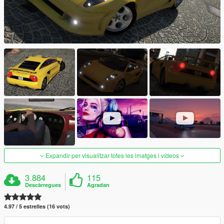
Expandir per visualitzar totes les imatges i vídeos
3.884
115
Descàrregues
Agradan
4.97 / 5 estrelles (16 vots)