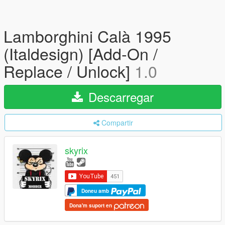
Lamborghini Calà 1995
(Italdesign) [Add-On /
Replace / Unlock]
1.0
Descarregar
Compartir
skyrix
Doneu amb
Dona'm suport en