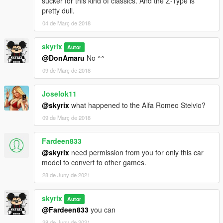
sucker for this kind of classics. And the Z-Type is
pretty dull.
04 de Març de 2018
skyrix
Autor
@DonAmaru
No ^^
09 de Març de 2018
Joselok11
@skyrix
what happened to the Alfa Romeo Stelvio?
09 de Març de 2018
Fardeen833
@skyrix
need permission from you for only this car
model to convert to other games.
28 de Juny de 2021
skyrix
Autor
@Fardeen833
you can
28 de Juny de 2021