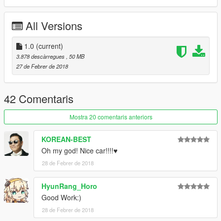
All Versions
1.0
(current)
3.878 descàrregues
, 50 MB
27 de Febrer de 2018
42 Comentaris
Mostra 20 comentaris anteriors
KOREAN-BEST
Oh my god! Nice car!!!!♥
28 de Febrer de 2018
HyunRang_Horo
Good Work:)
28 de Febrer de 2018