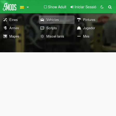
Show Adult
Iniciar Sessió
Eines
Vehicles
Pintures
Armes
Scripts
Jugador
Mapes
Miscel·lanis
Més