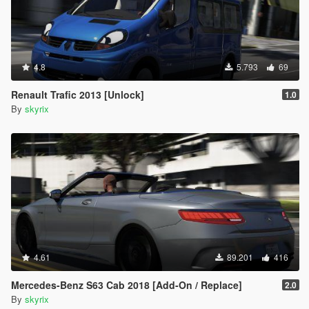
4.8
5.793
69
Renault Trafic 2013 [Unlock]
1.0
By
skyrix
4.61
89.201
416
Mercedes-Benz S63 Cab 2018 [Add-On / Replace]
2.0
By
skyrix