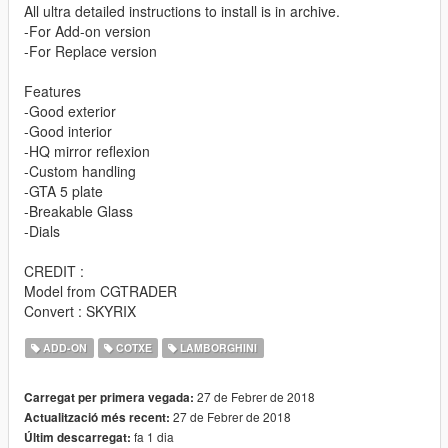
All ultra detailed instructions to install is in archive.
-For Add-on version
-For Replace version
Features
-Good exterior
-Good interior
-HQ mirror reflexion
-Custom handling
-GTA 5 plate
-Breakable Glass
-Dials
CREDIT :
Model from CGTRADER
Convert : SKYRIX
ADD-ON
COTXE
LAMBORGHINI
27 de Febrer de 2018
Carregat per primera vegada:
27 de Febrer de 2018
Actualització més recent:
fa 1 dia
Últim descarregat: