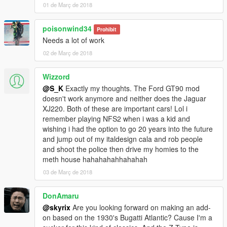
01 de Març de 2018
poisonwind34
Prohibit
Needs a lot of work
02 de Març de 2018
Wizzord
@S_K
Exactly my thoughts. The Ford GT90 mod
doesn't work anymore and neither does the Jaguar
XJ220. Both of these are important cars! Lol i
remember playing NFS2 when i was a kid and
wishing i had the option to go 20 years into the future
and jump out of my italdesign cala and rob people
and shoot the police then drive my homies to the
meth house hahahahahhahahah
03 de Març de 2018
DonAmaru
@skyrix
Are you looking forward on making an add-
on based on the 1930's Bugatti Atlantic? Cause I'm a