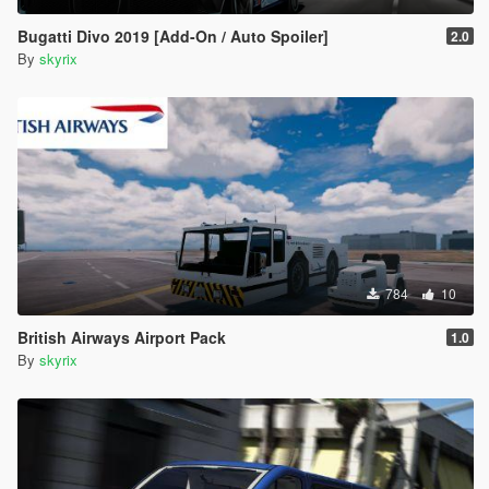
Bugatti Divo 2019 [Add-On / Auto Spoiler]
2.0
By
skyrix
784
10
British Airways Airport Pack
1.0
By
skyrix