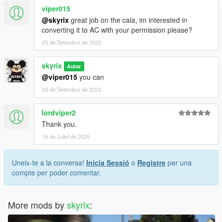
viper015
@skyrix
great job on the cala, im interested in
converting it to AC with your permission please?
03 de Setembre de 2023
skyrix
Autor
@viper015
you can
03 de Setembre de 2023
lordviper2
Thank you.
16 de Juliol de 2025
Uneix-te a la conversa!
Inicia Sessió
o
Registre
per una
compte per poder comentar.
More mods by
skyrix
: