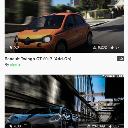
5.0
8.232
87
Renault Twingo GT 2017 [Add-On]
1.0
By
skyrix
4.33
234.099
687