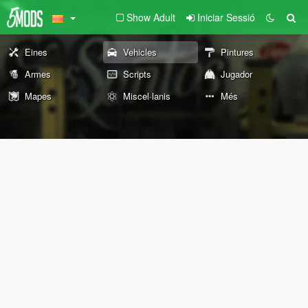
Show Adult
Iniciar Sessió
Eines
Vehicles
Pintures
Armes
Scripts
Jugador
Mapes
Miscel·lanis
Més