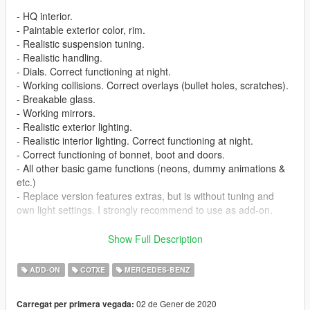
- HQ interior.
- Paintable exterior color, rim.
- Realistic suspension tuning.
- Realistic handling.
- Dials. Correct functioning at night.
- Working collisions. Correct overlays (bullet holes, scratches).
- Breakable glass.
- Working mirrors.
- Realistic exterior lighting.
- Realistic interior lighting. Correct functioning at night.
- Correct functioning of bonnet, boot and doors.
- All other basic game functions (neons, dummy animations &
etc.)
- Replace version features extras, but is without tuning and
own light settings. I strongly recommend to use as add-on.
Spawns as e63amg
Show Full Description
Replaces SCHAFTER3
ADD-ON
COTXE
MERCEDES-BENZ
Model From:GTASA(Free modules)
02 de Gener de 2020
Carregat per primera vegada:
Converted to GTA5 and completion by VovkaProdigy