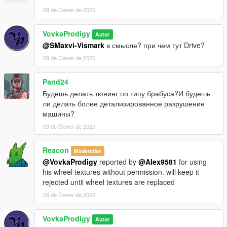
08 de Gener de 2020
VovkaProdigy
Autor
@SMaxvi-Vismark
в смысле? при чем тут Drive?
08 de Gener de 2020
Pand24
Будешь делать тюнинг по типу брабуса?И будешь
ли делать более детализированное разрушение
машины?
09 de Gener de 2020
Reacon
Moderador
@VovkaProdigy
reported by
@Alex9581
for using
his wheel textures without permission. will keep it
rejected until wheel textures are replaced
09 de Gener de 2020
VovkaProdigy
Autor