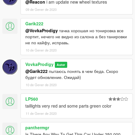
@Reacon
i am update new wheel textures
09 de Gener de 2020
Garik222
@VovkaProdigy
тачка хорошая но тонировка все
портит, нечего не видно из салона а без танировки
не по кайфу, исправь.
10 de Gener de 2020
VovkaProdigy
Autor
@Garik222
пытаюсь понять в чем беда. Скоро
будет обновление. Ожидай)
10 de Gener de 2020
LP560
taillights very red and some parts green color
11 de Gener de 2020
panthermgr
Is There Any Way To Get This Car Under 250,000