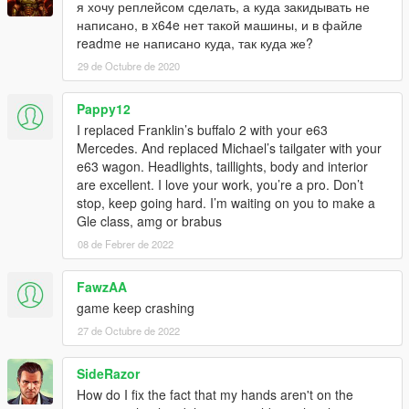
я хочу реплейсом сделать, а куда закидывать не
написано, в x64e нет такой машины, и в файле
readme не написано куда, так куда же?
29 de Octubre de 2020
Pappy12
I replaced Franklin’s buffalo 2 with your e63
Mercedes. And replaced Michael’s tailgater with your
e63 wagon. Headlights, taillights, body and interior
are excellent. I love your work, you’re a pro. Don’t
stop, keep going hard. I’m waiting on you to make a
Gle class, amg or brabus
08 de Febrer de 2022
FawzAA
game keep crashing
27 de Octubre de 2022
SideRazor
How do I fix the fact that my hands aren't on the