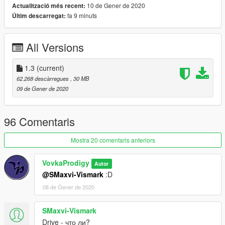
10 de Gener de 2020
Actualització més recent:
fa 9 minuts
Últim descarregat:
Использование на проектах FiveM и Rage MP, строго через
лс группы: https://vk.com/vpproduct .
_________________________
All Versions
v1.1
Fix Back Right Reflector
1.3
(current)
v1.2
62.268 descàrregues
, 30 MB
1. Update textures
09 de Gener de 2020
2. Update model wheel
3. Update model engine
4. Retextures back lights!
96 Comentaris
v1.3
Mostra 20 comentaris anteriors
Update Textures wheel
VovkaProdigy
Autor
@SMaxvi-Vismark
:D
08 de Gener de 2020
SMaxvi-Vismark
Drive - что ли?