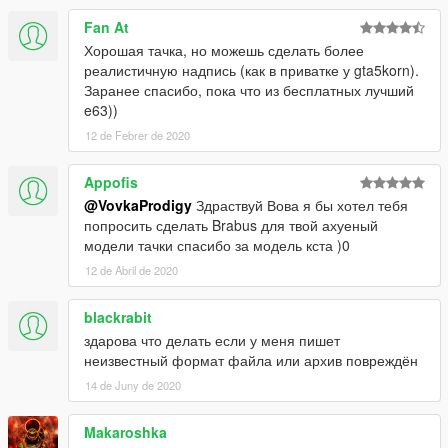
Fan At
Хорошая тачка, но можешь сделать более
реалистичную надпись (как в приватке у gta5korn).
Заранее спасибо, пока что из бесплатных лучший
e63))
12 de Febrer de 2020
Appofis
@VovkaProdigy
Здраствуй Вова я бы хотел тебя
попросить сделать Brabus для твой ахуеный
модели тачки спасибо за модель кста )0
12 de Abril de 2020
blackrabit
здарова что делать если у меня пишет
неизвестный формат файла или архив повреждён
14 de Juny de 2020
Makaroshka