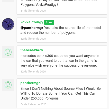
Polygons VovkaProdigy?
11 de Gener de 2020
VovkaProdigy
Autor
@panthermgr
Yes, take the source file of the model
and reduce the number of polygons
12 de Gener de 2020
thebeast3476
mercedes benz e300 coupe do you want anyone in
the car that you want to do that car in the game is
very nice wish everyone the success of everyone.
12 de Gener de 2020
panthermgr
Since I Don't Nothing About Source Files I Would Be
Willing To Donate Some If You Can Get This Car
Under 250,000 Polygons.
04 de Febrer de 2020