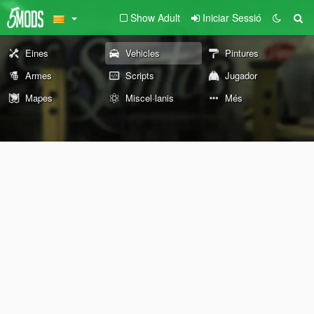
Show Adult
Iniciar Sessió
Eines
Vehicles
Pintures
Armes
Scripts
Jugador
Mapes
Miscel·lanis
Més