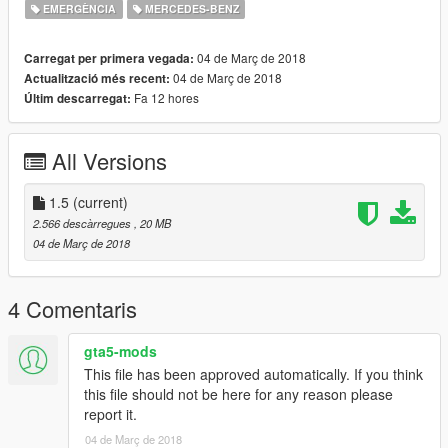
EMERGÈNCIA
MERCEDES-BENZ
04 de Març de 2018
Carregat per primera vegada:
04 de Març de 2018
Actualització més recent:
Fa 12 hores
Últim descarregat:
All Versions
1.5
(current)
2.566 descàrregues
, 20 MB
04 de Març de 2018
4 Comentaris
gta5-mods
This file has been approved automatically. If you think
this file should not be here for any reason please
report it.
04 de Març de 2018