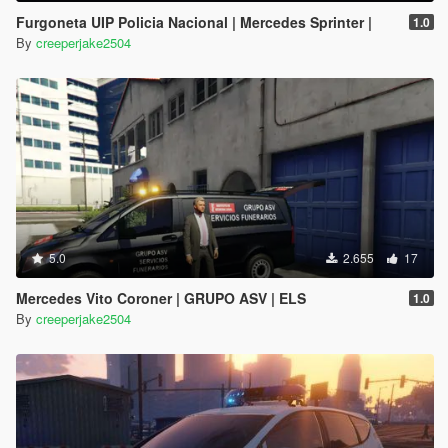
Furgoneta UIP Policia Nacional | Mercedes Sprinter |
1.0
By
creeperjake2504
5.0
2.655
17
Mercedes Vito Coroner | GRUPO ASV | ELS
1.0
By
creeperjake2504