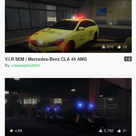
610
13
V.I.R SEM | Mercedes-Benz CLA 45 AMG
1.0
By
creeperjake2504
4.88
5.780
31