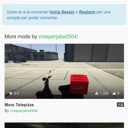
Uneix-te a la conversa!
Inicia Sessió
o
Registre
per una
compte per poder comentar.
More mods by
creeperjake2504
:
5.0
1.252
8
Moto Telepizza
1.0
By
creeperjake2504