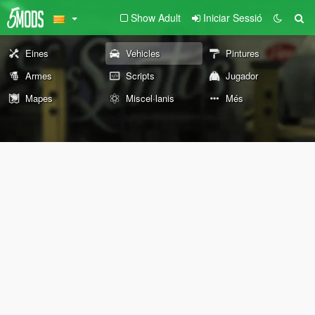
Show Adult
Iniciar Sessió
Eines
Vehicles
Pintures
Armes
Scripts
Jugador
Mapes
Miscel·lanis
Més