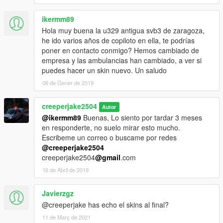
ikermm89
Hola muy buena la u329 antigua svb3 de zaragoza,
he ido varios años de copiloto en ella, te podrías
poner en contacto conmigo? Hemos cambiado de
empresa y las ambulancias han cambiado, a ver si
puedes hacer un skin nuevo. Un saludo
06 de Gener de 2019
creeperjake2504
Autor
@ikermm89
Buenas, Lo siento por tardar 3 meses
en responderte, no suelo mirar esto mucho.
Escribeme un correo o buscame por redes
@creeperjake2504
creeperjake2504
@gmail
.com
16 de Abril de 2019
Javierzgz
@creeperjake has echo el skins al final?
11 de Març de 2021