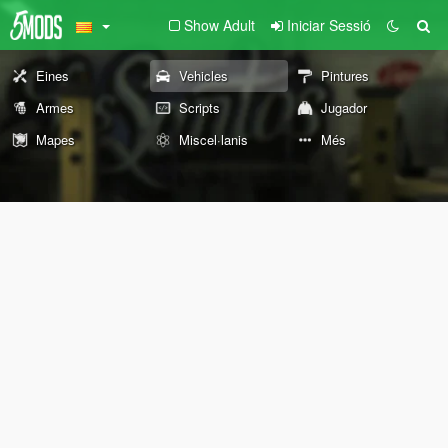
Show Adult
Iniciar Sessió
Eines
Vehicles
Pintures
Armes
Scripts
Jugador
Mapes
Miscel·lanis
Més