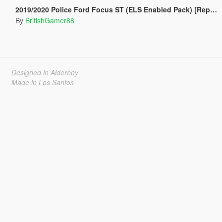
2019/2020 Police Ford Focus ST (ELS Enabled Pack) [Replace | ELS]
By
BritishGamer88
Designed in Alderney
Made in Los Santos