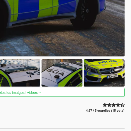
otes les imatges i vídeos
4.67 / 5 estrelles (15 vots)