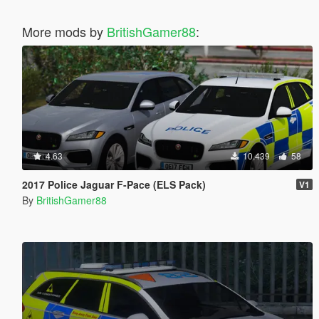
More mods by
BritishGamer88
:
4.63
10.439
58
2017 Police Jaguar F-Pace (ELS Pack)
V1
By
BritishGamer88