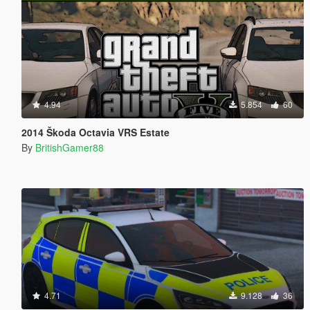
4.94
5.854
60
2014 Škoda Octavia VRS Estate
By
BritishGamer88
4.71
9.128
36