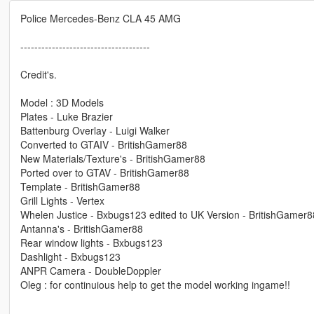
Police Mercedes-Benz CLA 45 AMG
-------------------------------------
Credit's.
Model : 3D Models
Plates - Luke Brazier
Battenburg Overlay - Luigi Walker
Converted to GTAIV - BritishGamer88
New Materials/Texture's - BritishGamer88
Ported over to GTAV - BritishGamer88
Template - BritishGamer88
Grill Lights - Vertex
Whelen Justice - Bxbugs123 edited to UK Version - BritishGamer8
Antanna's - BritishGamer88
Rear window lights - Bxbugs123
Dashlight - Bxbugs123
ANPR Camera - DoubleDoppler
Oleg : for continuious help to get the model working ingame!!
-------------------------------------