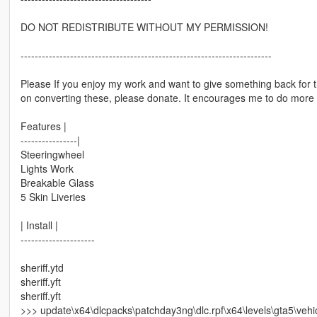
DO NOT REDISTRIBUTE WITHOUT MY PERMISSION!
-----------------------------------------------------------------------
Please If you enjoy my work and want to give something back for 
on converting these, please donate. It encourages me to do more 
Features |
----------------|
Steeringwheel
Lights Work
Breakable Glass
5 Skin Liveries
| Install |
---------------------
sheriff.ytd
sheriff.yft
sheriff.yft
>>> update\x64\dlcpacks\patchday3ng\dlc.rpf\x64\levels\gta5\vehic