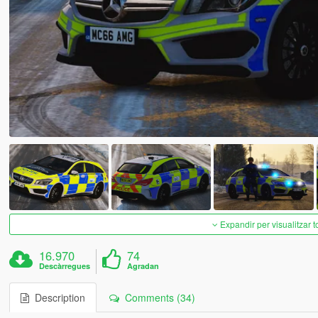
Expandir per visualitzar t
16.970
74
Descàrregues
Agradan
Description
Comments (34)