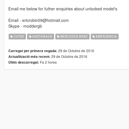
Email me below for futher enquiries about unlocked model's
Email - ericrobin09@hotmail.com
Skype - moddergb
COTXE
HATCHBACK
MERCEDES-BENZ
EMERGÈNCIA
29 de Octubre de 2016
Carregat per primera vegada:
29 de Octubre de 2016
Actualització més recent:
Fa 2 hores
Últim descarregat: