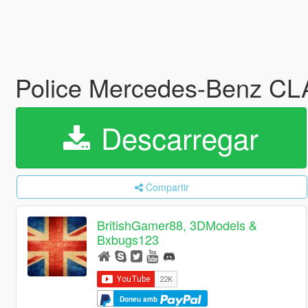
Police Mercedes-Benz C
Descarregar
Compartir
BritishGamer88, 3DModels &
Bxbugs123
Doneu amb