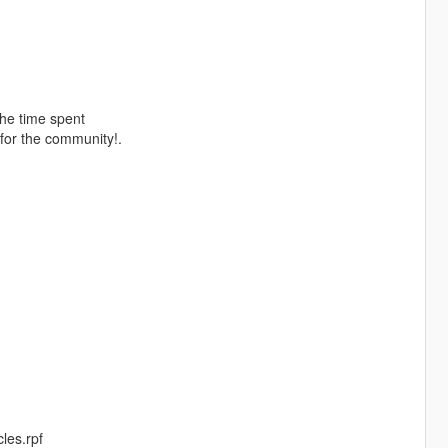
the time spent
for the community!.
les.rpf