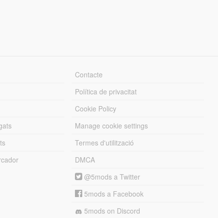
Contacte
Política de privacitat
Cookie Policy
gats
Manage cookie settings
ts
Termes d'utilització
cador
DMCA
@5mods a Twitter
5mods a Facebook
5mods on Discord