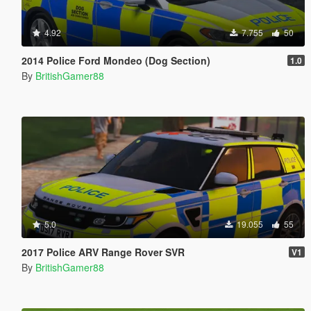
4.92
7.755
50
2014 Police Ford Mondeo (Dog Section)
1.0
By
BritishGamer88
5.0
19.055
55
2017 Police ARV Range Rover SVR
V1
By
BritishGamer88