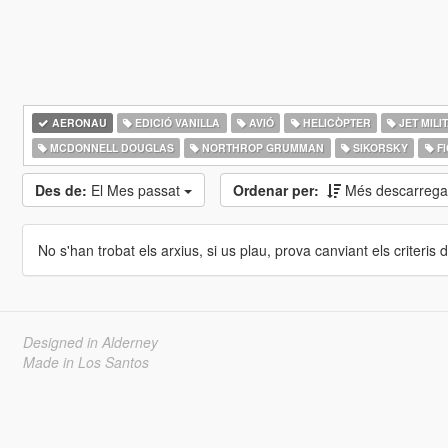
AERONAU
EDICIÓ VANILLA
AVIÓ
HELICÒPTER
JET MILI
MCDONNELL DOUGLAS
NORTHROP GRUMMAN
SIKORSKY
FI
Des de:
El Mes passat
Ordenar per:
Més descarrega
No s'han trobat els arxius, si us plau, prova canviant els criteris de
Designed in Alderney
Made in Los Santos