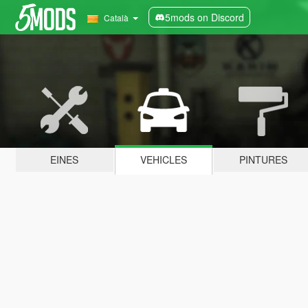
5mods on Discord
Català
EINES
VEHICLES
PINTURES