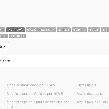
TAR
JET CIVÍL
AVIÓ DE CÀRREGA
HÈLIX
AMFIBI
SIGIL
AI
CTICI
MENYOO
ts
 filtrat.
Eines de modificació per GTA 5
Últims fitxers
Modificacions de Vehicles per GTA 5
Arxius destacats
Modificacions de pintura de vehicles per
Arxius més populars
GTA 5