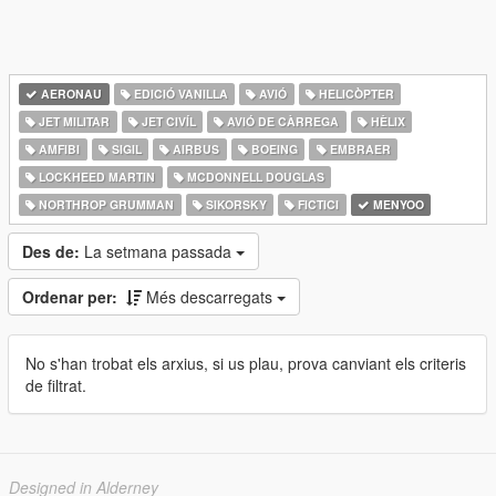
AERONAU
EDICIÓ VANILLA
AVIÓ
HELICÒPTER
JET MILITAR
JET CIVÍL
AVIÓ DE CÀRREGA
HÈLIX
AMFIBI
SIGIL
AIRBUS
BOEING
EMBRAER
LOCKHEED MARTIN
MCDONNELL DOUGLAS
NORTHROP GRUMMAN
SIKORSKY
FICTICI
MENYOO
Des de:
La setmana passada
Ordenar per:
Més descarregats
No s'han trobat els arxius, si us plau, prova canviant els criteris
de filtrat.
Designed in Alderney