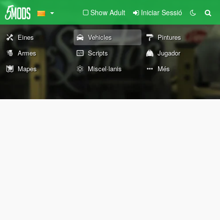
Show Adult
Iniciar Sessió
Eines
Vehicles
Pintures
Armes
Scripts
Jugador
Mapes
Miscel·lanis
Més