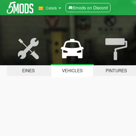
5mods on Discord
Català
EINES
VEHICLES
PINTURES