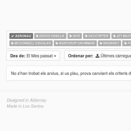
AERONAU
EDICIÓ VANILLA
AVIÓ
HELICÒPTER
JET MILI
MCDONNELL DOUGLAS
NORTHROP GRUMMAN
SIKORSKY
FI
Des de:
El Mes passat
Ordenar per:
Últimes càrreg
No s'han trobat els arxius, si us plau, prova canviant els criteris de
Designed in Alderney
Made in Los Santos