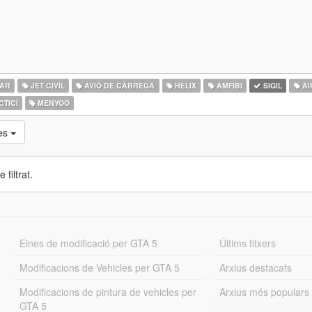
TAR
JET CIVÍL
AVIÓ DE CÀRREGA
HÈLIX
AMFIBI
SIGIL
AI
CTICI
MENYOO
ues
 filtrat.
Eines de modificació per GTA 5
Últims fitxers
Modificacions de Vehicles per GTA 5
Arxius destacats
Modificacions de pintura de vehicles per
Arxius més populars
GTA 5