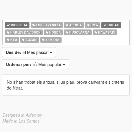
BICICLETA
EDICIÓ VANILLA
APRILIA
BMW
DUCATI
HARLEY DAVIDSON
HONDA
HUSQVARNA
KAWASAKI
KTM
SUZUKI
YAMAHA
Des de:
El Mes passat
Ordenar per:
Més popular
No s'han trobat els arxius, si us plau, prova canviant els criteris
de filtrat.
Designed in Alderney
Made in Los Santos