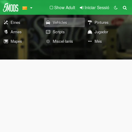
Show Adult
Iniciar Sessió
Eines
Vehicles
Pintures
Armes
Scripts
Jugador
Mapes
Miscel·lanis
Més