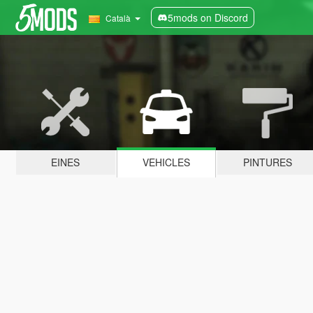
5mods on Discord
Català
EINES
VEHICLES
PINTURES