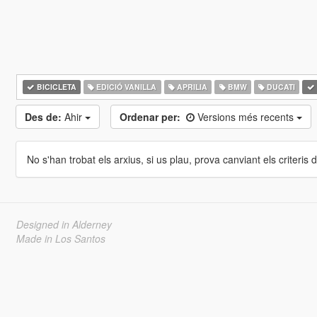
BICICLETA
EDICIÓ VANILLA
APRILIA
BMW
DUCATI
Des de:
Ahir
Ordenar per:
Versions més recents
No s'han trobat els arxius, si us plau, prova canviant els criteris de
Designed in Alderney
Made in Los Santos