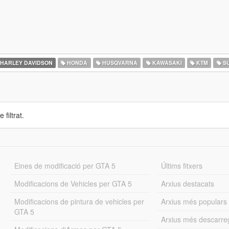
HARLEY DAVIDSON
HONDA
HUSQVARNA
KAWASAKI
KTM
SU
 filtrat.
Eines de modificació per GTA 5
Últims fitxers
Modificacions de Vehicles per GTA 5
Arxius destacats
Modificacions de pintura de vehicles per
Arxius més populars
GTA 5
Arxius més descarre