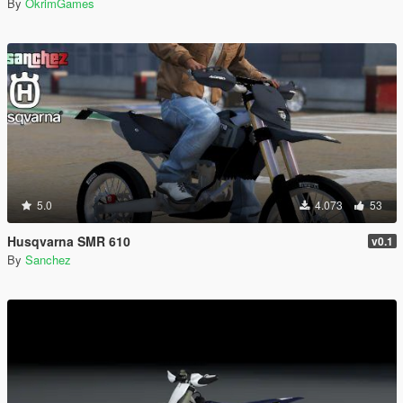
By
OkrimGames
5.0
4.073
53
Husqvarna SMR 610
v0.1
By
Sanchez