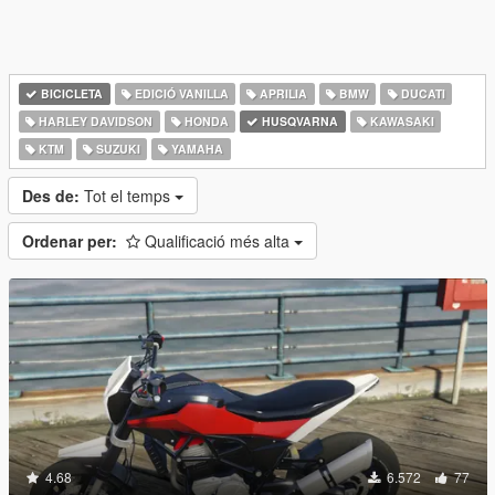
BICICLETA
EDICIÓ VANILLA
APRILIA
BMW
DUCATI
HARLEY DAVIDSON
HONDA
HUSQVARNA
KAWASAKI
KTM
SUZUKI
YAMAHA
Des de:
Tot el temps
Ordenar per:
Qualificació més alta
4.68
6.572
77