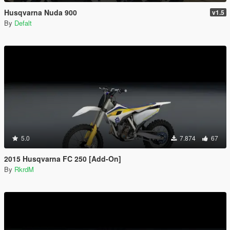
Husqvarna Nuda 900
v1.5
By
Defalt
5.0
7.874
67
2015 Husqvarna FC 250 [Add-On]
By
RkrdM