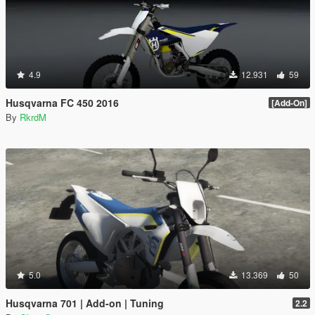
4.9
12.931
59
Husqvarna FC 450 2016
[Add-On]
By
RkrdM
5.0
13.369
50
Husqvarna 701 | Add-on | Tuning
2.2