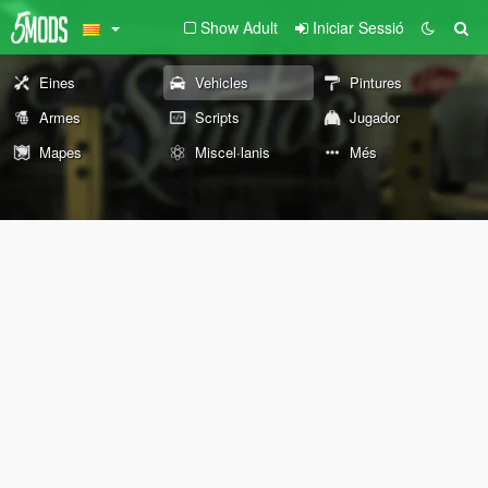
Show Adult
Iniciar Sessió
Eines
Vehicles
Pintures
Armes
Scripts
Jugador
Mapes
Miscel·lanis
Més