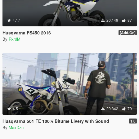
4.17
20.149
87
Husqvarna FS450 2016
[Add-On]
By
RkrdM
4.5
20.342
79
Husqvarna 501 FE 100% Bitume Livery with Sound
1.0
By
MaxDzn