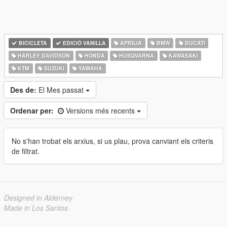
BICICLETA
EDICIÓ VANILLA
APRILIA
BMW
DUCATI
HARLEY DAVIDSON
HONDA
HUSQVARNA
KAWASAKI
KTM
SUZUKI
YAMAHA
Des de:
El Mes passat
Ordenar per:
Versions més recents
No s'han trobat els arxius, si us plau, prova canviant els criteris
de filtrat.
Designed in Alderney
Made in Los Santos