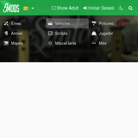
Show Adult
Iniciar Sessió
Eines
Vehicles
Pintures
Armes
Scripts
Jugador
Mapes
Miscel·lanis
Més