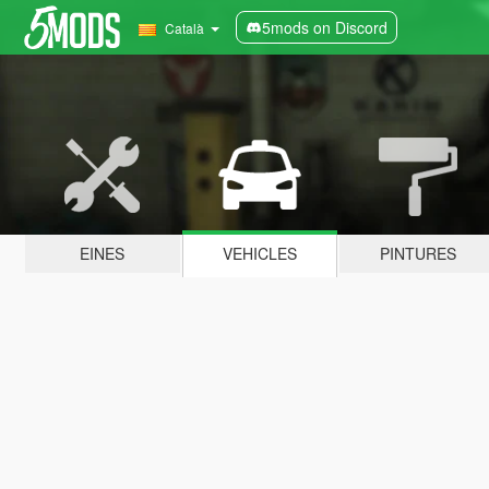
5mods on Discord
Català
EINES
VEHICLES
PINTURES