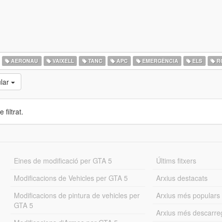
AERONAU
VAIXELL
TANC
APC
EMERGÈNCIA
ELS
R
lar
 filtrat.
Eines de modificació per GTA 5
Últims fitxers
Modificacions de Vehicles per GTA 5
Arxius destacats
Modificacions de pintura de vehicles per
Arxius més populars
GTA 5
Arxius més descarre