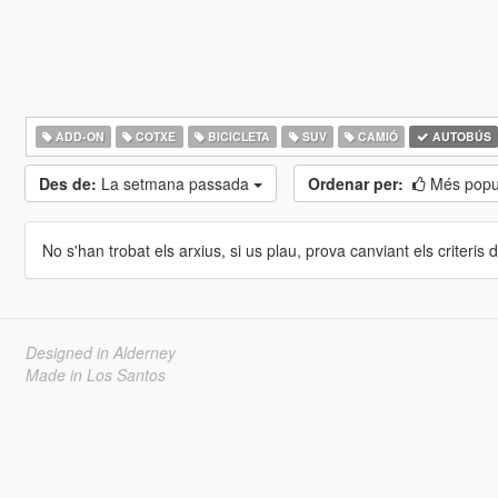
ADD-ON
COTXE
BICICLETA
SUV
CAMIÓ
AUTOBÚS
Des de:
La setmana passada
Ordenar per:
Més popu
No s'han trobat els arxius, si us plau, prova canviant els criteris de
Designed in Alderney
Made in Los Santos