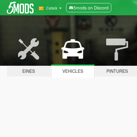
5mods on Discord
Català
EINES
VEHICLES
PINTURES