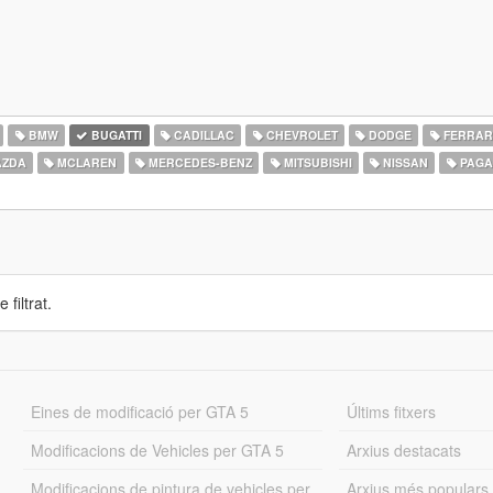
BMW
BUGATTI
CADILLAC
CHEVROLET
DODGE
FERRAR
ZDA
MCLAREN
MERCEDES-BENZ
MITSUBISHI
NISSAN
PAGA
 filtrat.
Eines de modificació per GTA 5
Últims fitxers
Modificacions de Vehicles per GTA 5
Arxius destacats
Modificacions de pintura de vehicles per
Arxius més populars