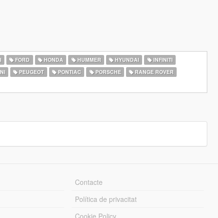
I
FORD
HONDA
HUMMER
HYUNDAI
INFINITI
NI
PEUGEOT
PONTIAC
PORSCHE
RANGE ROVER
Contacte
Política de privacitat
Cookie Policy