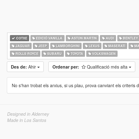
COTXE
EDICIÓ VANILLA
ASTON MARTIN
AUDI
BENTLEY
JAGUAR
JEEP
LAMBORGHINI
LEXUS
MASERATI
MA
ROLLS ROYCE
SUBARU
TOYOTA
VOLKSWAGEN
Des de:
Ahir
Ordenar per:
Qualificació més alta
No s'han trobat els arxius, si us plau, prova canviant els criteris de
Designed in Alderney
Made in Los Santos