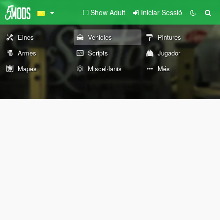
Show Adult
Iniciar Sessió
Eines
Vehicles
Pintures
Armes
Scripts
Jugador
Mapes
Miscel·lanis
Més