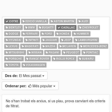
COTXE
EDICIÓ VANILLA
ASTON MARTIN
AUDI
BENTLEY
BMW
BUGATTI
CADILLAC
CHEVROLET
DODGE
FERRARI
FORD
HONDA
HUMMER
HYUNDAI
INFINITI
JAGUAR
JEEP
LAMBORGHINI
LEXUS
MASERATI
MAZDA
MCLAREN
MERCEDES-BENZ
MITSUBISHI
NISSAN
PAGANI
PEUGEOT
PONTIAC
PORSCHE
RANGE ROVER
ROLLS ROYCE
SUBARU
TOYOTA
VOLKSWAGEN
Des de:
El Mes passat
Ordenar per:
Més popular
No s'han trobat els arxius, si us plau, prova canviant els criteris
de filtrat.