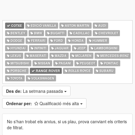
COTXE
EDICIÓ VANILLA
ASTON MARTIN
AUDI
BENTLEY
BMW
BUGATTI
CADILLAC
CHEVROLET
DODGE
FERRARI
FORD
HONDA
HUMMER
HYUNDAI
INFINITI
JAGUAR
JEEP
LAMBORGHINI
LEXUS
MASERATI
MAZDA
MCLAREN
MERCEDES-BENZ
MITSUBISHI
NISSAN
PAGANI
PEUGEOT
PONTIAC
PORSCHE
RANGE ROVER
ROLLS ROYCE
SUBARU
TOYOTA
VOLKSWAGEN
Des de:
La setmana passada
Ordenar per:
Qualificació més alta
No s'han trobat els arxius, si us plau, prova canviant els criteris
de filtrat.