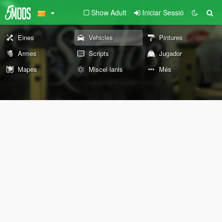
Show Adult
Iniciar Sessió
Eines
Vehicles
Pintures
Armes
Scripts
Jugador
Mapes
Miscel·lanis
Més