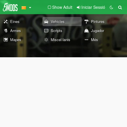
Show Adult
Iniciar Sessió
Eines
Vehicles
Pintures
Armes
Scripts
Jugador
Mapes
Miscel·lanis
Més