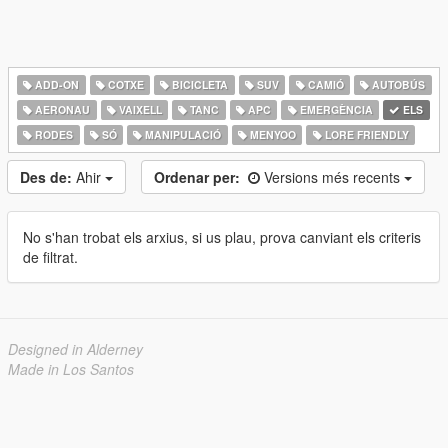
ADD-ON
COTXE
BICICLETA
SUV
CAMIÓ
AUTOBÚS
AERONAU
VAIXELL
TANC
APC
EMERGÈNCIA
ELS
RODES
SÓ
MANIPULACIÓ
MENYOO
LORE FRIENDLY
Des de:
Ahir
Ordenar per:
Versions més recents
No s'han trobat els arxius, si us plau, prova canviant els criteris
de filtrat.
Designed in Alderney
Made in Los Santos