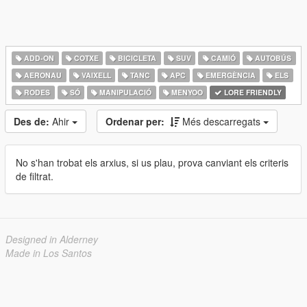
ADD-ON
COTXE
BICICLETA
SUV
CAMIÓ
AUTOBÚS
AERONAU
VAIXELL
TANC
APC
EMERGÈNCIA
ELS
RODES
SÓ
MANIPULACIÓ
MENYOO
LORE FRIENDLY
Des de:
Ahir
Ordenar per:
Més descarregats
No s'han trobat els arxius, si us plau, prova canviant els criteris
de filtrat.
Designed in Alderney
Made in Los Santos