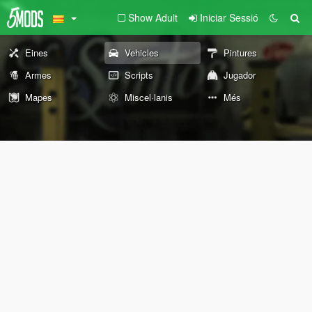
Show Adult
Iniciar Sessió
Eines
Vehicles
Pintures
Armes
Scripts
Jugador
Mapes
Miscel·lanis
Més