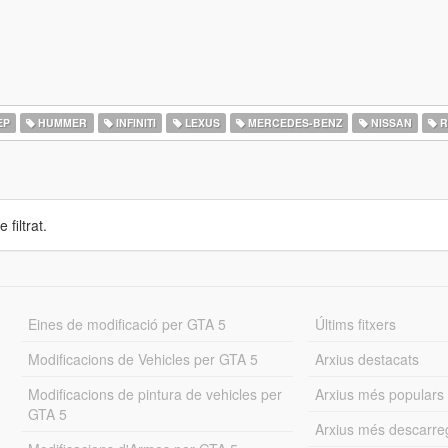
EP
HUMMER
INFINITI
LEXUS
MERCEDES-BENZ
NISSAN
R
 filtrat.
Eines de modificació per GTA 5
Últims fitxers
Modificacions de Vehicles per GTA 5
Arxius destacats
Modificacions de pintura de vehicles per
Arxius més populars
GTA 5
Arxius més descarre