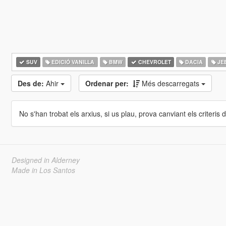
SUV
EDICIÓ VANILLA
BMW
CHEVROLET
DACIA
JE
Des de:
Ahir
Ordenar per:
Més descarregats
No s'han trobat els arxius, si us plau, prova canviant els criteris de
Designed in Alderney
Made in Los Santos