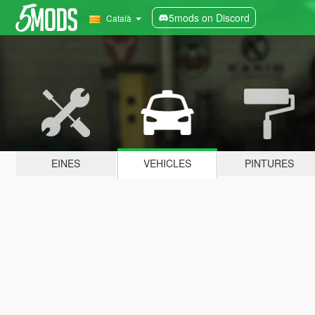
5mods on Discord
Català
EINES
VEHICLES
PINTURES