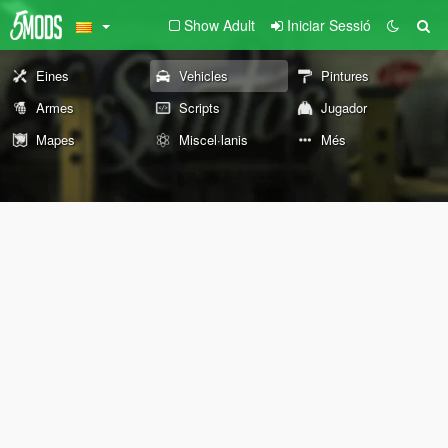
Show Adult
Iniciar Sessió
Eines
Vehicles
Pintures
Armes
Scripts
Jugador
Mapes
Miscel·lanis
Més