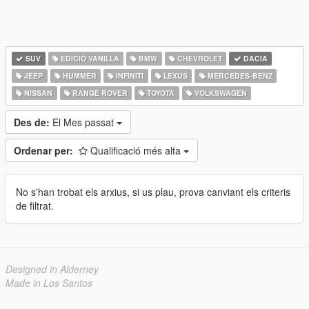
SUV
EDICIÓ VANILLA
BMW
CHEVROLET
DACIA
JEEP
HUMMER
INFINITI
LEXUS
MERCEDES-BENZ
NISSAN
RANGE ROVER
TOYOTA
VOLKSWAGEN
Des de:
El Mes passat
Ordenar per:
Qualificació més alta
No s'han trobat els arxius, si us plau, prova canviant els criteris
de filtrat.
Designed in Alderney
Made in Los Santos