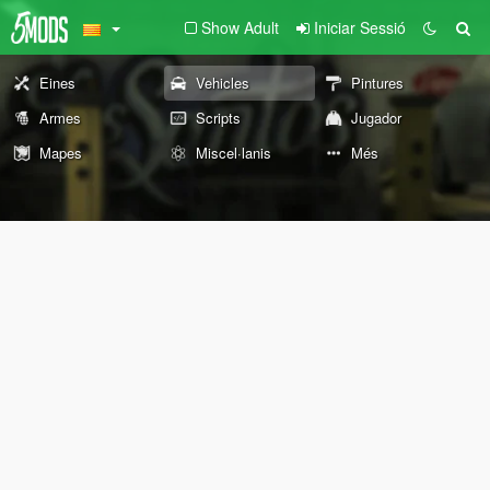
Show Adult
Iniciar Sessió
Eines
Vehicles
Pintures
Armes
Scripts
Jugador
Mapes
Miscel·lanis
Més