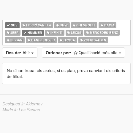
SUV
EDICIÓ VANILLA
BMW
CHEVROLET
DACIA
JEEP
HUMMER
INFINITI
LEXUS
MERCEDES-BENZ
NISSAN
RANGE ROVER
TOYOTA
VOLKSWAGEN
Des de:
Ahir
Ordenar per:
Qualificació més alta
No s'han trobat els arxius, si us plau, prova canviant els criteris
de filtrat.
Designed in Alderney
Made in Los Santos