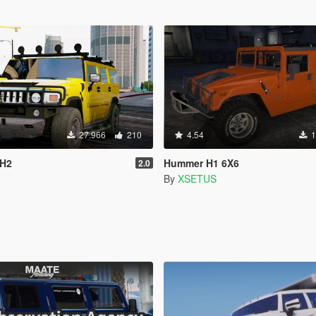
27.966
210
4.54
1
 H2
Hummer H1 6X6
2.0
By
XSETUS