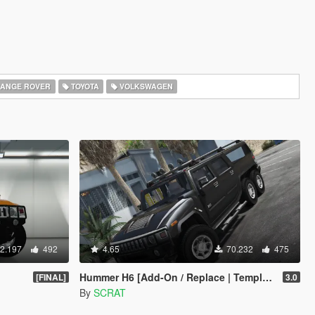
ANGE ROVER
TOYOTA
VOLKSWAGEN
2.197
492
4.65
70.232
475
Hummer H6 [Add-On / Replace | Template]
[FINAL]
3.0
By
SCRAT