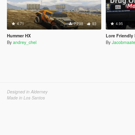
4.71
7.298
93
4.95
Hummer HX
Lore Friendly DOA Mammo
By
andrey_chel
By
Jacobmaat
Designed in Alderney
Made in Los Santos