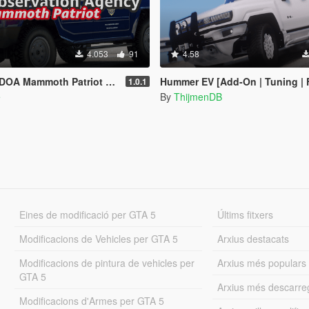
4.053
91
4.58
th Patriot [Add-On / FiveM | Template]
Hummer EV [Add-On | Tuning | 
1.0.1
e
By
ThijmenDB
Eines de modificació per GTA 5
Últims fitxers
Modificacions de Vehicles per GTA 5
Arxius destacats
Modificacions de pintura de vehicles per
Arxius més populars
GTA 5
Arxius més descarre
Modificacions d'Armes per GTA 5