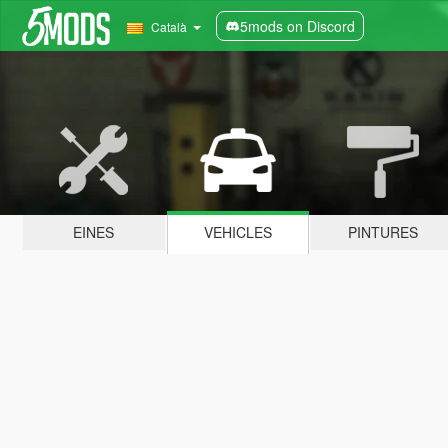
5mods on Discord
Català
EINES
VEHICLES
PINTURES