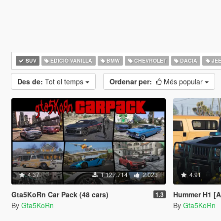
SUV
EDICIÓ VANILLA
BMW
CHEVROLET
DACIA
JE
Des de:
Tot el temps
Ordenar per:
Més popular
4.37
1.127.714
2.023
4.91
Gta5KoRn Car Pack (48 cars)
Hummer H1 [A
1.3
By
Gta5KoRn
By
Gta5KoRn