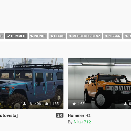
EP
HUMMER
INFINITI
LEXUS
MERCEDES-BENZ
NISSAN
R
161.406
1.165
4.68
6
utovista]
Hummer H2
2.0
By
Niks1712