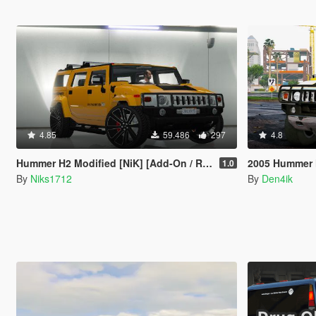
4.85
59.486
297
4.8
Hummer H2 Modified [NiK] [Add-On / Replace]
2005 Hummer
1.0
By
Niks1712
By
Den4ik