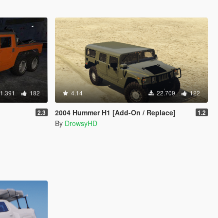
1.391
182
4.14
22.709
122
2004 Hummer H1 [Add-On / Replace]
2.3
1.2
By
DrowsyHD