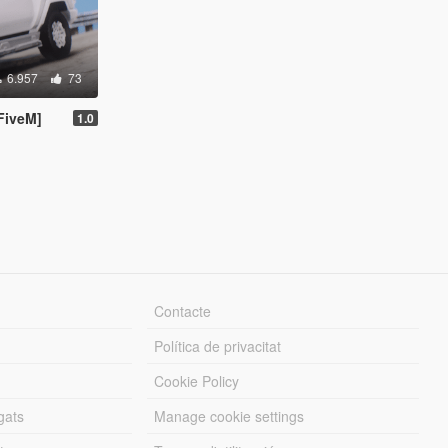
6.957
73
FiveM]
1.0
Contacte
Política de privacitat
Cookie Policy
gats
Manage cookie settings