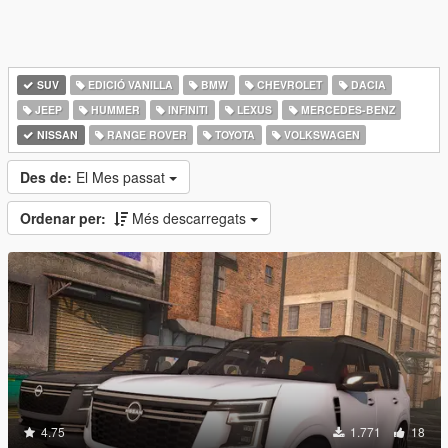
SUV
EDICIÓ VANILLA
BMW
CHEVROLET
DACIA
JEEP
HUMMER
INFINITI
LEXUS
MERCEDES-BENZ
NISSAN
RANGE ROVER
TOYOTA
VOLKSWAGEN
Des de:
El Mes passat
Ordenar per:
Més descarregats
4.75
1.771
18