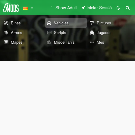
Show Adult
Iniciar Sessió
Eines
Vehicles
Pintures
Armes
Scripts
Jugador
Mapes
Miscel·lanis
Més