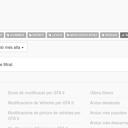
EP
HUMMER
INFINITI
LEXUS
MERCEDES-BENZ
NISSAN
R
ció més alta
 filtrat.
Eines de modificació per GTA 5
Últims fitxers
Modificacions de Vehicles per GTA 5
Arxius destacats
Modificacions de pintura de vehicles per
Arxius més populars
GTA 5
Arxius més descarre