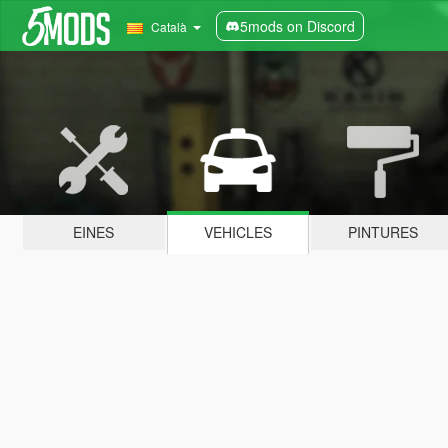
5mods on Discord
Català
EINES
VEHICLES
PINTURES