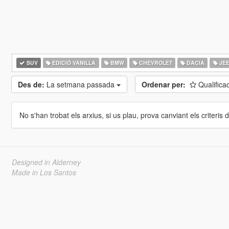
SUV
EDICIÓ VANILLA
BMW
CHEVROLET
DACIA
JE
Des de:
La setmana passada
Ordenar per:
Qualifica
No s'han trobat els arxius, si us plau, prova canviant els criteris de
Designed in Alderney
Made in Los Santos