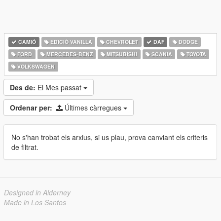
CAMIÓ
EDICIÓ VANILLA
CHEVROLET
DAF
DODGE
FORD
MERCEDES-BENZ
MITSUBISHI
SCANIA
TOYOTA
VOLKSWAGEN
Des de:
El Mes passat
Ordenar per:
Últimes càrregues
No s'han trobat els arxius, si us plau, prova canviant els criteris
de filtrat.
Designed in Alderney
Made in Los Santos