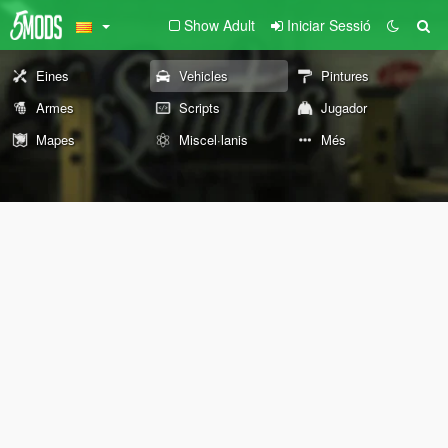
Show Adult
Iniciar Sessió
Eines
Vehicles
Pintures
Armes
Scripts
Jugador
Mapes
Miscel·lanis
Més