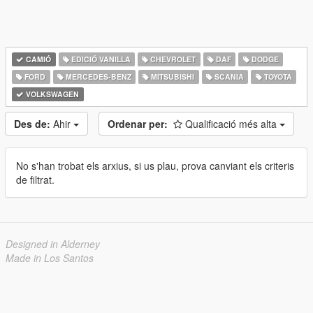
CAMIÓ
EDICIÓ VANILLA
CHEVROLET
DAF
DODGE
FORD
MERCEDES-BENZ
MITSUBISHI
SCANIA
TOYOTA
VOLKSWAGEN
Des de:
Ahir
Ordenar per:
Qualificació més alta
No s'han trobat els arxius, si us plau, prova canviant els criteris
de filtrat.
Designed in Alderney
Made in Los Santos