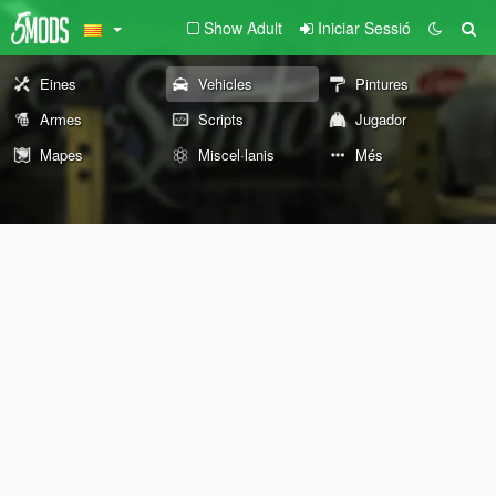
Show Adult
Iniciar Sessió
Eines
Vehicles
Pintures
Armes
Scripts
Jugador
Mapes
Miscel·lanis
Més