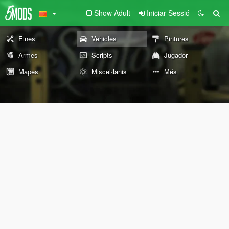
Show Adult
Iniciar Sessió
Eines
Vehicles
Pintures
Armes
Scripts
Jugador
Mapes
Miscel·lanis
Més