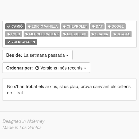
CAMIÓ
EDICIÓ VANILLA
CHEVROLET
DAF
DODGE
FORD
MERCEDES-BENZ
MITSUBISHI
SCANIA
TOYOTA
VOLKSWAGEN
Des de:
La setmana passada
Ordenar per:
Versions més recents
No s'han trobat els arxius, si us plau, prova canviant els criteris
de filtrat.
Designed in Alderney
Made in Los Santos