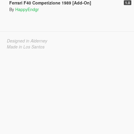
Ferrari F40 Competizione 1989 [Add-On]
1.0
By
HappyEndgr
Designed in Alderney
Made in Los Santos