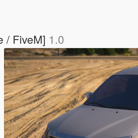
e / FiveM]
1.0