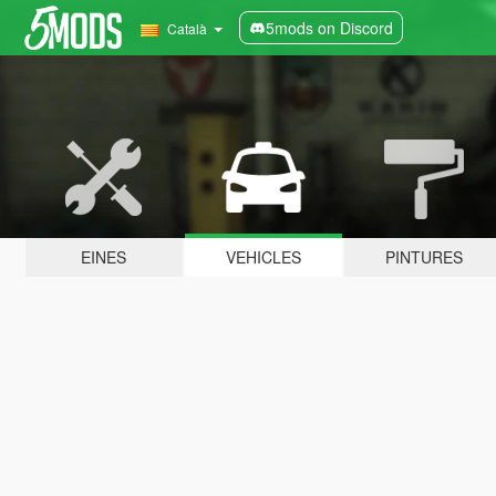
5mods on Discord
Català
EINES
VEHICLES
PINTURES