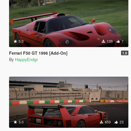
5.0
135
7
Ferrari F50 GT 1996 [Add-On]
1.0
By
HappyEndgr
5.0
459
23