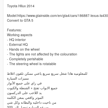
Toyota Hilux 2014
Model:https://www.gtainside.com/en/gta4/cars/186887-lexus-ls43
Convert to GTA 5
Features:
Working aspects
- HQ interior
- External HQ
- Hands on the wheel
- The lights are not affected by the colouration
- Completely perishable
- The steering wheel is rotatable
للمعلوميه هاذا شغل سريع سريع ياعني ممكن تلقون اغلاط
مميزات السيارة
في راي على جميع الأنوار
جميع الابواب تفتح + الشنطة والكبوت
يد اللاعب على الدركسون
الموتر واقعي بمعن الكلمه
من ناحيت داخليه والبطانه وكل شي
سرعه السياره توصل الى 320