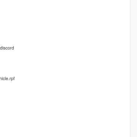
discord
icle.rpf