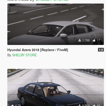
1.769
17
Hyundai Azera 2018 [Replace / FiveM]
1.0
By
SHELBY STORE
4.75
6.954
40