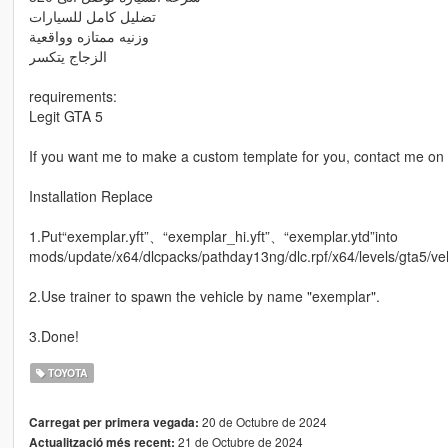
تضليل كامل للسيارات
وزنيه ممتازه وواقعية
الزجاج يتكسر
requirements:
Legit GTA 5
If you want me to make a custom template for you, contact me on 
Installation Replace
1.Put“exemplar.yft”、“exemplar_hi.yft”、“exemplar.ytd”into
mods/update/x64/dlcpacks/pathday13ng/dlc.rpf/x64/levels/gta5/veh
2.Use trainer to spawn the vehicle by name "exemplar".
3.Done!
TOYOTA
20 de Octubre de 2024
Carregat per primera vegada:
21 de Octubre de 2024
Actualització més recent: