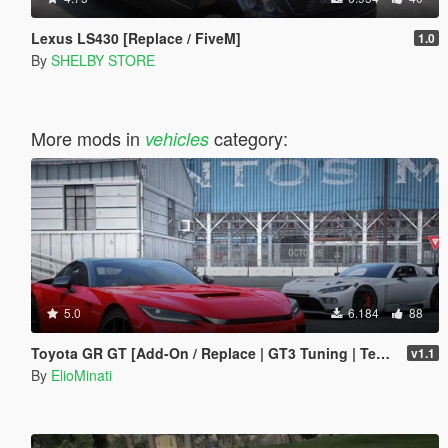
Lexus LS430 [Replace / FiveM]
1.0
By
SHELBY STORE
More mods in
category:
vehicles
5.0
6.184
88
Toyota GR GT [Add-On / Replace | GT3 Tuning | Template | LODS]
v1.1
By
ElioMinati