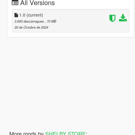
All Versions
1.0
(current)
3.693 descàrregues
, 70 MB
20 de Octubre de 2024
More mods by
SHELBY STORE
: