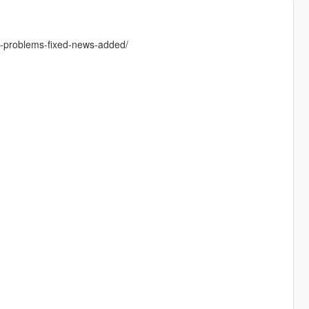
0-problems-fixed-news-added/