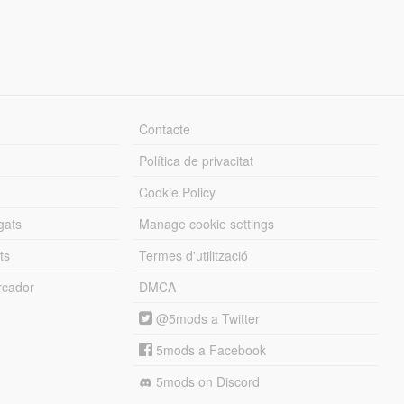
Contacte
Política de privacitat
Cookie Policy
gats
Manage cookie settings
ts
Termes d'utilització
cador
DMCA
@5mods a Twitter
5mods a Facebook
5mods on Discord