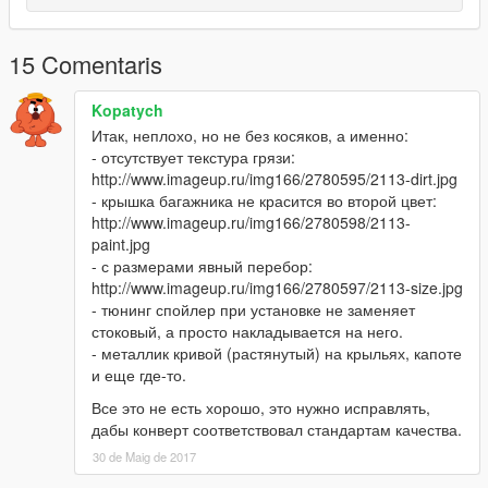
15 Comentaris
Kopatych
Итак, неплохо, но не без косяков, а именно:
- отсутствует текстура грязи:
http://www.imageup.ru/img166/2780595/2113-dirt.jpg
- крышка багажника не красится во второй цвет:
http://www.imageup.ru/img166/2780598/2113-
paint.jpg
- с размерами явный перебор:
http://www.imageup.ru/img166/2780597/2113-size.jpg
- тюнинг спойлер при установке не заменяет
стоковый, а просто накладывается на него.
- металлик кривой (растянутый) на крыльях, капоте
и еще где-то.
Все это не есть хорошо, это нужно исправлять,
дабы конверт соответствовал стандартам качества.
30 de Maig de 2017