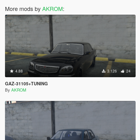
More mods by
AKROM
:
4.88
3.126
24
GAZ-31105+TUNING
By
AKROM