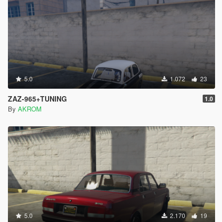
5.0
1.072
23
ZAZ-965+TUNING
1.0
By
AKROM
5.0
2.170
19