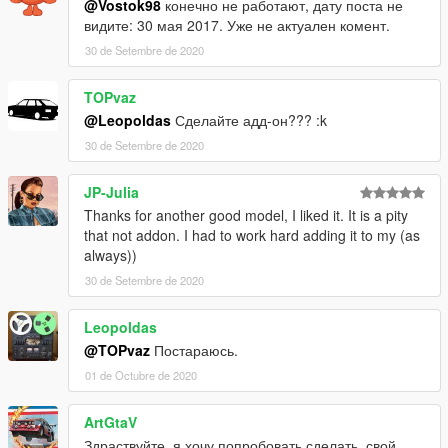
@Vostok98
конечно не работают, дату поста не
видите: 30 мая 2017. Уже не актуален комент.
30 de Setembre de 2020
TOPvaz
@Leopoldas
Сделайте адд-он??? :k
30 de Setembre de 2020
JP-Julia
Thanks for another good model, I liked it. It is a pity
that not addon. I had to work hard adding it to my (as
always))
30 de Setembre de 2020
Leopoldas
@TOPvaz
Постараюсь.
01 de Octubre de 2020
ArtGtaV
Здраствуйте, я хочу попробовать сделать, свой