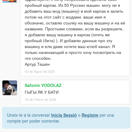
пробный карпак. Из 50 Русских машин. могу ли я
добавить ваш мод (машину) в мой карпак и залить
потом на этот сайт с модами. ваше имя я
обозначю, оставлю ссылку на вашу машину и на её
название. Простыми словами, если вы разрешите,
я добавлю вашу машину в карпак (опять же
пробный (бета) ). И добавлю данные про эту
машину и ели даже хотите ваш ютюб канал. Я
только начинающий и просто хочу посмотреть на
что способен.
Артур Ташян
03 de Agost de 2025
Safoniv VODOLAZ
ГЫГЫ ЯК У БАТИ
24 de Febrer de 2026
Uneix-te a la conversa!
Inicia Sessió
o
Registre
per una
compte per poder comentar.