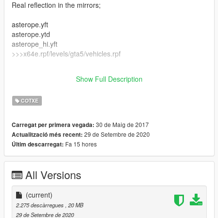
Real reflection in the mirrors;
asterope.yft
asterope.ytd
asterope_hi.yft
>>>x64e.rpf/levels/gta5/vehicles.rpf
handling.meta
Show Full Description
>>>update/update.rpf/common/data
COTXE
30 de Maig de 2017
Carregat per primera vegada:
29 de Setembre de 2020
Actualització més recent:
Fa 15 hores
Últim descarregat:
All Versions
(current)
2.275 descàrregues
, 20 MB
29 de Setembre de 2020