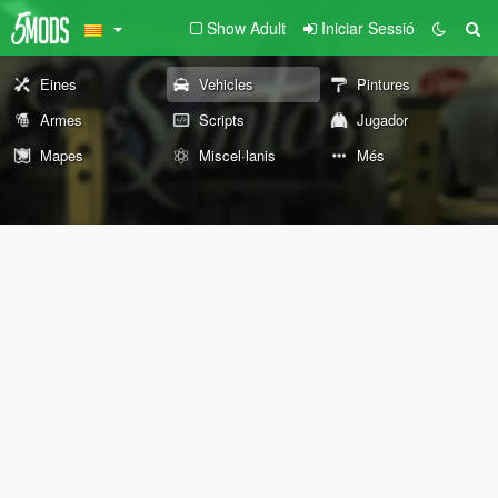
Show Adult
Iniciar Sessió
Eines
Vehicles
Pintures
Armes
Scripts
Jugador
Mapes
Miscel·lanis
Més