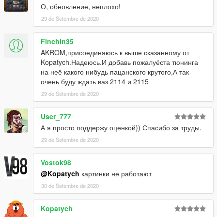
О, обновление, неплохо!
29 de Setembre de 2020
Finchin35
AKROM,присоединяюсь к выше сказанному от
Kopatych.Надеюсь.И добавь пожалуёста тюнинга
на неё какого нибудь пацанского крутого,А так
очень буду ждать ваз 2114 и 2115
29 de Setembre de 2020
User_777
А я просто поддержу оценкой)) Спасибо за труды.
29 de Setembre de 2020
Vostok98
@Kopatych
картинки не работают
30 de Setembre de 2020
Kopatych