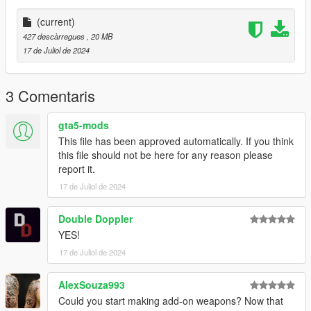
(current)
427 descàrregues
, 20 MB
17 de Juliol de 2024
3 Comentaris
gta5-mods
This file has been approved automatically. If you think
this file should not be here for any reason please
report it.
17 de Juliol de 2024
Double Doppler
YES!
17 de Juliol de 2024
AlexSouza993
Could you start making add-on weapons? Now that