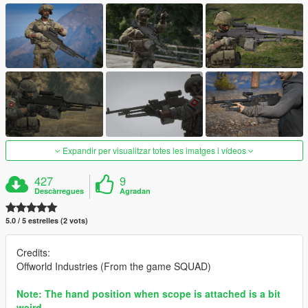
Expandir per visualitzar totes les imatges i vídeos
427
9
Descàrregues
Agradan
5.0 / 5 estrelles (2 vots)
Credits:
Offworld Industries (From the game SQUAD)
Note: The hand position when scope is attached is a bit
weird