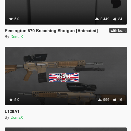
5.0
2.449
24
Remington 870 Breaching Shotgun [Animated]
with buttstock
By
DomaX
5.0
999
16
L129A1
By
DomaX