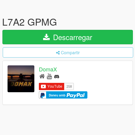
L7A2 GPMG
Descarregar
Compartir
DomaX
Doneu amb