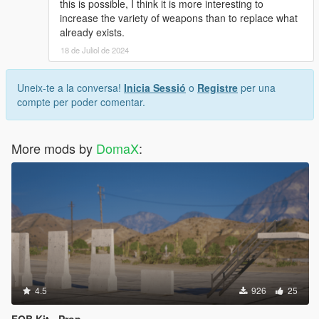
this is possible, I think it is more interesting to
increase the variety of weapons than to replace what
already exists.
18 de Juliol de 2024
Uneix-te a la conversa!
Inicia Sessió
o
Registre
per una
compte per poder comentar.
More mods by
DomaX
:
4.5
926
25
FOB Kit - Prop