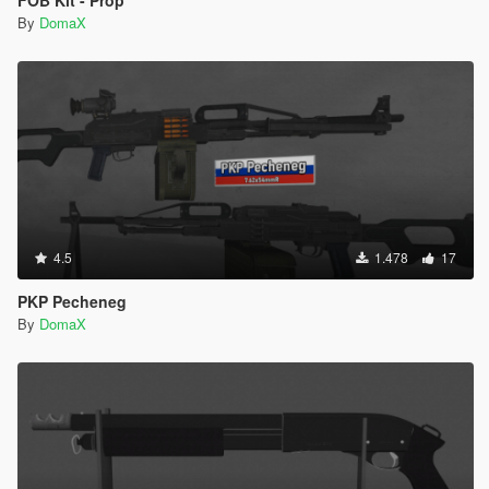
By
DomaX
4.5
1.478
17
PKP Pecheneg
By
DomaX