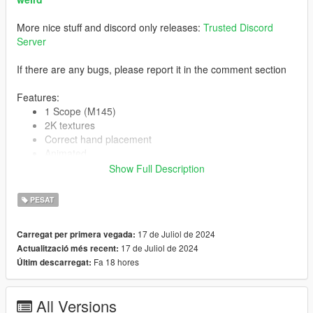
More nice stuff and discord only releases:
Trusted Discord
Server
If there are any bugs, please report it in the comment section
Features:
1 Scope (M145)
2K textures
Correct hand placement
Animated
Collisions work
Show Full Description
HQ Models
PESAT
-- Replaces combat mg --
17 de Juliol de 2024
Carregat per primera vegada:
17 de Juliol de 2024
Actualització més recent:
Version 1.0:
Fa 18 hores
Últim descarregat:
Release
All Versions