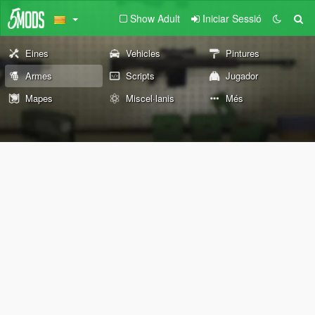
Show Adult
Iniciar Sessió
Eines
Vehicles
Pintures
Armes
Scripts
Jugador
Mapes
Miscel·lanis
Més