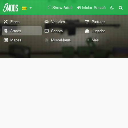
Show Adult
Iniciar Sessió
Eines
Vehicles
Pintures
Armes
Scripts
Jugador
Mapes
Miscel·lanis
Més