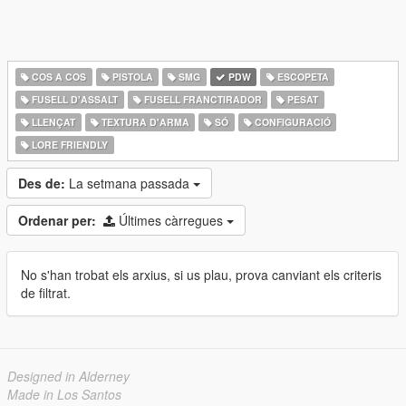
COS A COS
PISTOLA
SMG
PDW
ESCOPETA
FUSELL D'ASSALT
FUSELL FRANCTIRADOR
PESAT
LLENÇAT
TEXTURA D'ARMA
SÓ
CONFIGURACIÓ
LORE FRIENDLY
Des de:
La setmana passada
Ordenar per:
Últimes càrregues
No s'han trobat els arxius, si us plau, prova canviant els criteris
de filtrat.
Designed in Alderney
Made in Los Santos