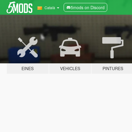
5mods on Discord
Català
EINES
VEHICLES
PINTURES