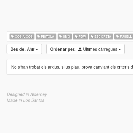
COS A COS
PISTOLA
SMG
PDW
ESCOPETA
FUSELL 
Des de:
Ahir
Ordenar per:
Últimes càrregues
No s'han trobat els arxius, si us plau, prova canviant els criteris de
Designed in Alderney
Made in Los Santos