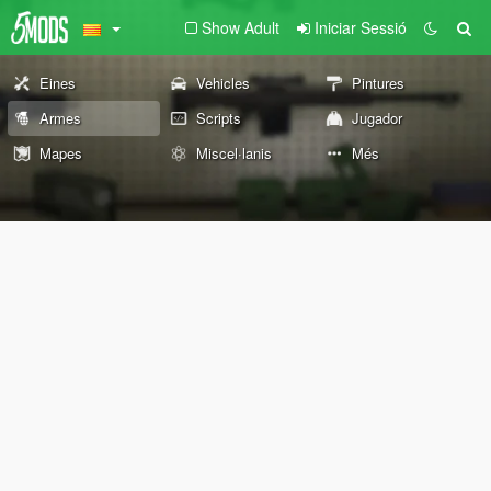
Show Adult
Iniciar Sessió
Eines
Vehicles
Pintures
Armes
Scripts
Jugador
Mapes
Miscel·lanis
Més