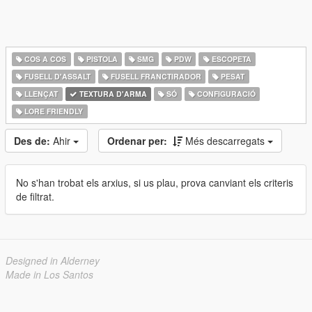
COS A COS
PISTOLA
SMG
PDW
ESCOPETA
FUSELL D'ASSALT
FUSELL FRANCTIRADOR
PESAT
LLENÇAT
TEXTURA D'ARMA
SÓ
CONFIGURACIÓ
LORE FRIENDLY
Des de:
Ahir
Ordenar per:
Més descarregats
No s'han trobat els arxius, si us plau, prova canviant els criteris
de filtrat.
Designed in Alderney
Made in Los Santos