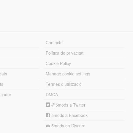
Contacte
Política de privacitat
Cookie Policy
gats
Manage cookie settings
ts
Termes d'utilització
cador
DMCA
@5mods a Twitter
5mods a Facebook
5mods on Discord