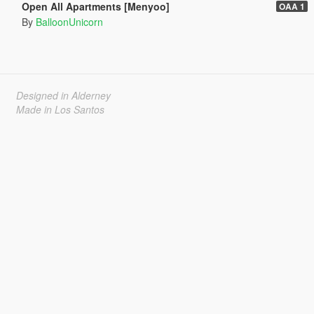
Open All Apartments [Menyoo]
OAA 1
By
BalloonUnicorn
Designed in Alderney
Made in Los Santos