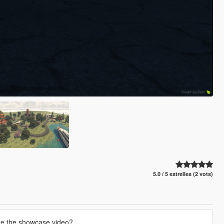
5.0 / 5 estrelles (2 vots)
ze the showcase video?