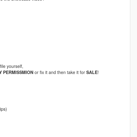
ile yourself,
Y PERMISSMION
or fix it and then take it for
SALE
!
ips)