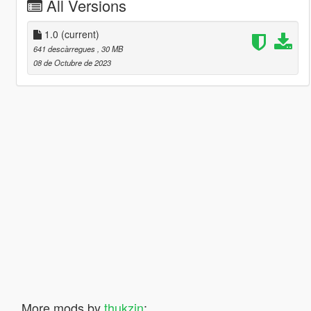
All Versions
1.0
(current)
641 descàrregues
, 30 MB
08 de Octubre de 2023
More mods by
thukzin
: