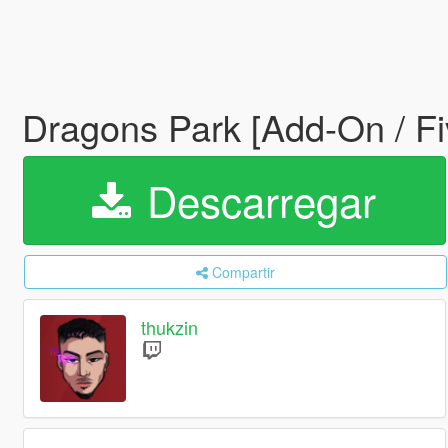
Dragons Park [Add-On / F
Descarregar
Compartir
thukzin