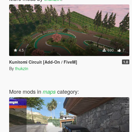
4.5
690
7
Kunitomi Circuit [Add-On / FiveM]
1.0
By
thukzin
More mods in
category:
maps