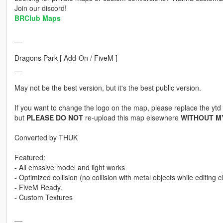
Join our discord!
BRClub Maps
__
Dragons Park [ Add-On / FiveM ]
__
May not be the best version, but it's the best public version.
If you want to change the logo on the map, please replace the ytd f
but
PLEASE DO NOT
re-upload this map elsewhere
WITHOUT M
Converted by THUK
Featured:
- All emssive model and light works
- Optimized collision (no collision with metal objects while editing cl
- FiveM Ready.
- Custom Textures
__