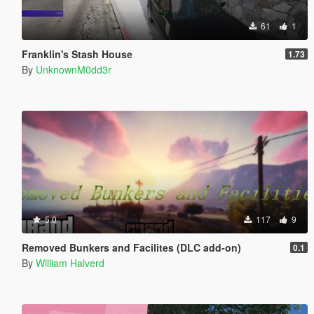
61
1
Franklin's Stash House
1.73
By
UnknownM0dd3r
5.0
117
9
Removed Bunkers and Facilites (DLC add-on)
0.1
By
William Halverd