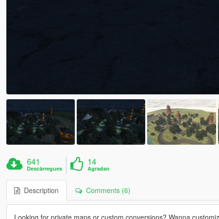
641
14
Descàrregues
Agradan
Description
Comments (6)
Looking for private maps or custom conversions? Wanna customi