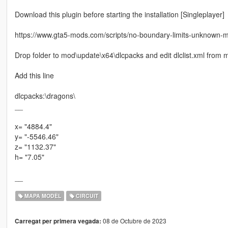
Download this plugin before starting the installation [Singleplayer]
https://www.gta5-mods.com/scripts/no-boundary-limits-unknown-
Drop folder to mod\update\x64\dlcpacks and edit dlclist.xml fro
Add this line
dlcpacks:\dragons\
__
x= "4884.4"
y= "-5546.46"
z= "1132.37"
h= "7.05"
__
MAPA MODÈL
CIRCUIT
08 de Octubre de 2023
Carregat per primera vegada: