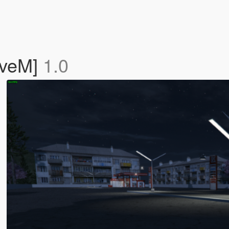
iveM]
1.0