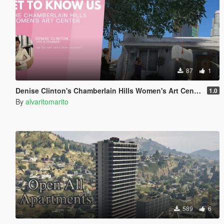
87
1
Denise Clinton's Chamberlain Hills Women's Art Center
1.0
By
alvaritomarito
589
6