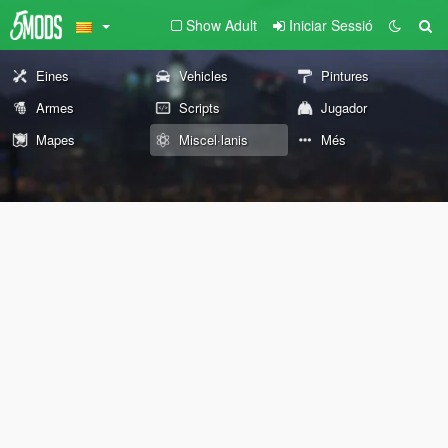
Show Adult
Iniciar Sessió
Eines
Vehicles
Pintures
Armes
Scripts
Jugador
Mapes
Miscel·lanis
Més