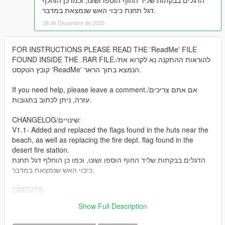
הדגלים בבקתות שליד החוף הוספו ושונו, וכמו כן הוחלף
דגל תחנת כיבוי האש שנמצאת במדבר.
28 de Desembre de 2020
FOR INSTRUCTIONS PLEASE READ THE 'ReadMe' FILE
FOUND INSIDE THE .RAR FILE./להוראות ההתקנה נא לקרוא את
קובץ הטקסט 'ReadMe' הנמצא בתוך הראר.
If you need help, please leave a comment./אם אתם צריכים
עזרה, ניתן לכתוב בתגובות.
CHANGELOG/שינויים:
V1.1- Added and replaced the flags found in the huts near the
beach, as well as replacing the fire dept. flag found in the
desert fire station.
הדגלים בבקתות שליד החוף הוספו ושונו, וכמו כן הוחלף דגל תחנת
כיבוי האש שנמצאת במדבר.
CREDITS:
@MinorS- for remaking the texture
Show Full Description
Rockstar Games- for the original files.