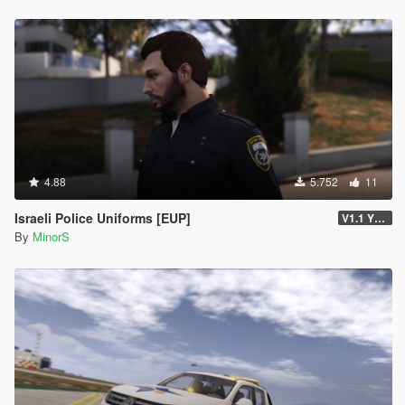
4.88
5.752
11
Israeli Police Uniforms [EUP]
V1.1 YTD VERSION
By
MinorS