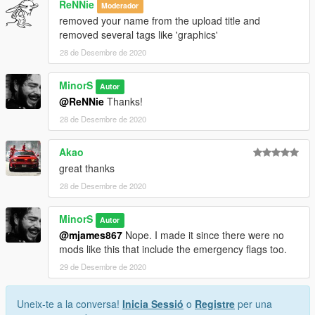
ReNNie
Moderador
removed your name from the upload title and
removed several tags like 'graphics'
28 de Desembre de 2020
MinorS
Autor
@ReNNie
Thanks!
28 de Desembre de 2020
Akao
great thanks
28 de Desembre de 2020
MinorS
Autor
@mjames867
Nope. I made it since there were no
mods like this that include the emergency flags too.
29 de Desembre de 2020
Uneix-te a la conversa!
Inicia Sessió
o
Registre
per una