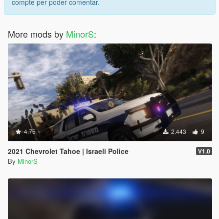
compte per poder comentar.
More mods by
MinorS
:
4.75
2.443
9
2021 Chevrolet Tahoe | Israeli Police
V1.0
By
MinorS