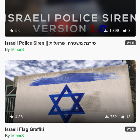
5.0
1.899
3
Israeli Police Siren || סירנת משטרה ישראלית
V1.0
By
MinorS
4.36
752
18
Israeli Flag Graffiti
V1.0
By
MinorS