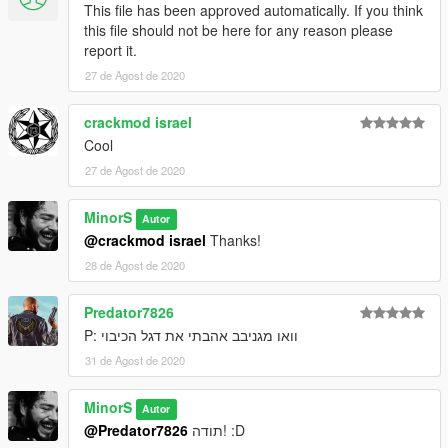
This file has been approved automatically. If you think
this file should not be here for any reason please
report it.
27 de Agost de 2020
crackmod israel
Cool
27 de Agost de 2020
MinorS
Autor
@crackmod israel
Thanks!
28 de Agost de 2020
Predator7826
וואו מגניבב אהבתי את דגל הכיבוי :P
31 de Agost de 2020
MinorS
Autor
@Predator7826
תודה! :D