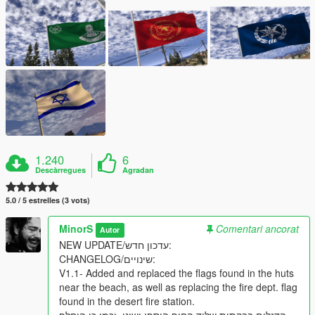
1.240
6
Descàrregues
Agradan
5.0 / 5 estrelles (3 vots)
MinorS
Comentari ancorat
Autor
NEW UPDATE/עדכון חדש:
CHANGELOG/שינויים:
V1.1- Added and replaced the flags found in the huts
near the beach, as well as replacing the fire dept. flag
found in the desert fire station.