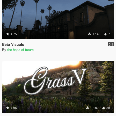
4.75
1.148
7
Beta Visuals
0.1
By
the hope of future
4.96
9.182
88