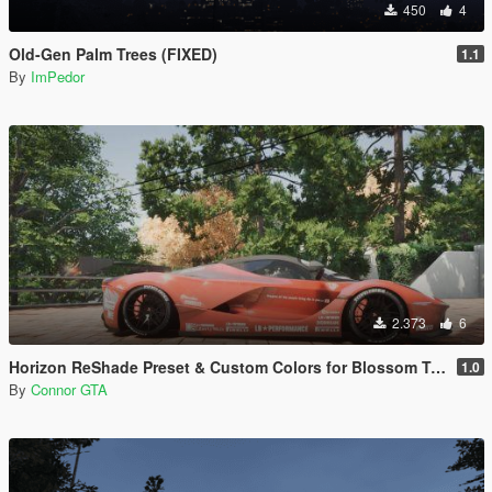
450
4
Old-Gen Palm Trees (FIXED)
1.1
By
ImPedor
2.373
6
Horizon ReShade Preset & Custom Colors for Blossom Tree
1.0
By
Connor GTA