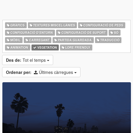
GRÀFICS
TEXTURES MISCEL·LÀNIES
CONFIGURACIÓ DE PEDS
CONFIGURACIÓ D'ENTORN
CONFIGURACIÓ DE SUPORT
SÓ
MÒBIL
CARREGANT
PARTIDA GUARDADA
TRADUCCIÓ
ANIMATION
VEGETATION
LORE FRIENDLY
Des de:
Tot el temps
Ordenar per:
Últimes càrregues