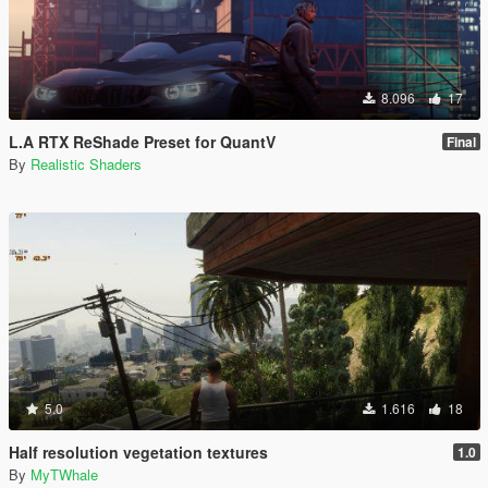
8.096
17
L.A RTX ReShade Preset for QuantV
Final
By
Realistic Shaders
5.0
1.616
18
Half resolution vegetation textures
1.0
By
MyTWhale