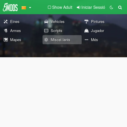
Show Adult
Iniciar Sessió
Eines
Vehicles
Pintures
Armes
Scripts
Jugador
Mapes
Miscel·lanis
Més