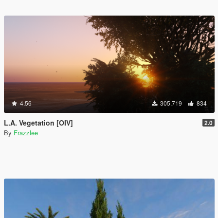
4.56
305.719
834
L.A. Vegetation [OIV]
2.0
By
Frazzlee