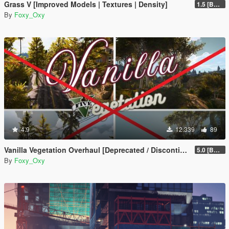
Grass V [Improved Models | Textures | Density]
1.5 [BETA]
By
Foxy_Oxy
4.9
12.339
89
Vanilla Vegetation Overhaul [Deprecated / Discontinued]
5.0 [BETA]
By
Foxy_Oxy